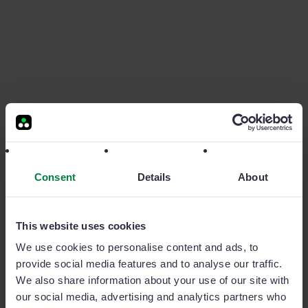
Consent
Details
About
This website uses cookies
¿Tu producto es estacional?
We use cookies to personalise content and ads, to
provide social media features and to analyse our traffic.
Hay sectores cuyos productos se venden más en
We also share information about your use of our site with
determinados momentos del año como, por ejemplo,
our social media, advertising and analytics partners who