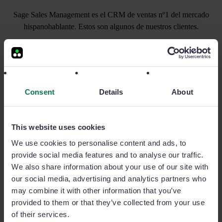
Sage Sales Management es el CRM de ventas nº1 del mercado
hispanohablante. Estos son algunos de nuestros clientes.
Consent
Details
About
This website uses cookies
"Hemos doblado el número de personas
We use cookies to personalise content and ads, to
protegidas y mejorado los resultados
provide social media features and to analyse our traffic.
económicos un 27%. Sage Sales
We also share information about your use of our site with
Management ha sido clave"
our social media, advertising and analytics partners who
may combine it with other information that you’ve
Leo Martínez
provided to them or that they’ve collected from your use
Director Comercial y Marketing en
of their services.
Mútuacat