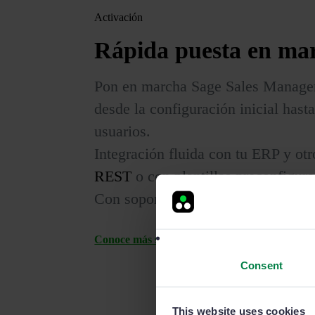
Activación
Rápida
puesta en ma
Pon en marcha Sage Sales Manage
desde la configuración inicial hast
usuarios.
Integración fluida con tu ERP y ot
REST
o con plantillas preconfigur
Con soporte especializado y dedi
Conoce más sobre nuestras integraciones
Consent
This website uses cookies