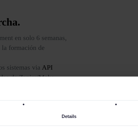
rcha.
ment en solo 6 semanas,
a la formación de
ros sistemas via
API
adas de Zapier/Make.
cado en todo momento.
Details