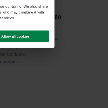
se our traffic. We also share
ers who may combine it with
n y mantenimiento
 services.
sin intervención
Allow all cookies
uarios y control de accesos.
ocesos por entidad.
ión de datos.
idaciones.