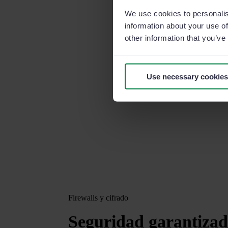
We use cookies to personalis
information about your use of
other information that you’ve
Use necessary cookies
Firewalls y cifrado
Seguridad
garantizad