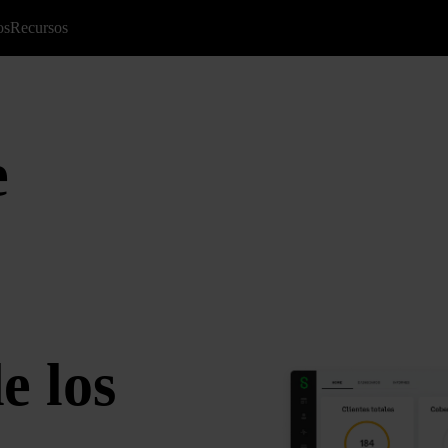
os
Recursos
e
e los