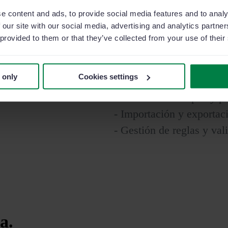
Administrador Avanzado
e content and ads, to provide social media features and to analy
 our site with our social media, advertising and analytics partn
Personalizació
 provided to them or that they’ve collected from your use of their
rápido, fácil y 
 only
Cookies settings
- Gestión avanzada de us
- Gestión de campos y pr
- Importación y exportac
- Gestión de reglas y val
a.