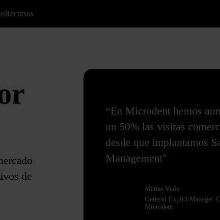
os
Recursos
or
“En Microdent hemos au
un 50% las visitas comerc
desde que implantamos S
Management"
mercado
tivos de
Matías Viale
General Export Manager C
Microdent