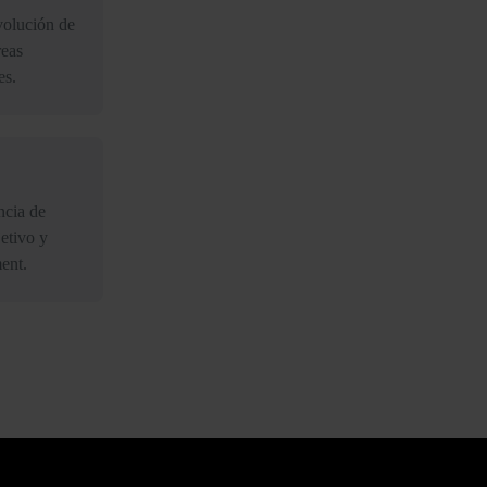
volución de
reas
es.
ncia de
jetivo y
ent.