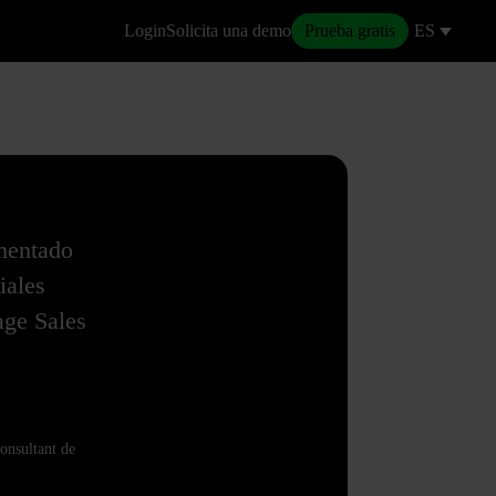
Login
Solicita una demo
Prueba gratis
ES
mentado
iales
age Sales
onsultant de