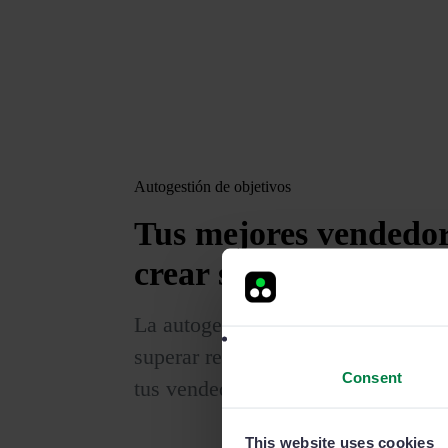
Autogestión de objetivos
Tus mejores vendedo
crear sus propios obje
La autogestión es esencial para mot
superar retos y vender más. Con 
Consent
tus vendedores podrán fijar sus pro
This website uses cookies