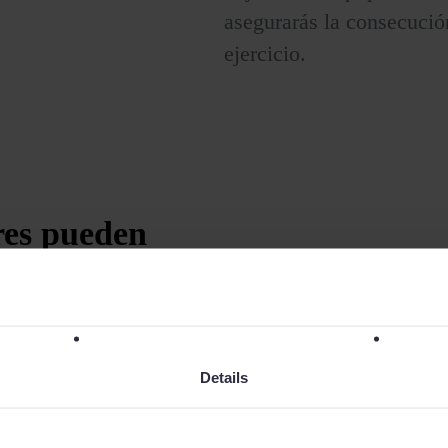
asegurarás la consecución
ejercicio.
res
pueden
tivos.
ivar a tu equipo a
Sage Sales Management
Details
pios objetivos.