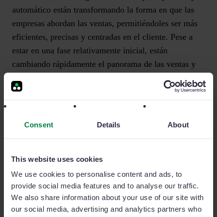
automático están transformando la forma en que las
empresas abordan las ventas, permitiéndoles ser más
eficientes, precisas y centradas en el cliente. Pese a
estar en una fase relativamente inicial, están
cambiando rápidamente el panorama de las ventas y
su evolución futura es más que prometedora.
A continuación, entraremos más en detalle en algunas
de las aplicaciones listadas en esta sección.
Consent
Details
About
This website uses cookies
We use cookies to personalise content and ads, to
provide social media features and to analyse our traffic.
We also share information about your use of our site with
our social media, advertising and analytics partners who