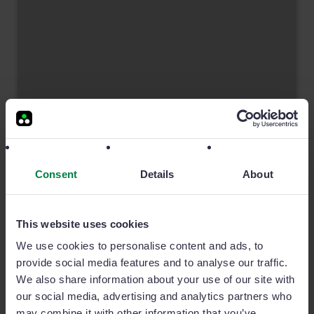
Sage Sales Management ya está en Microsoft
Consent
Details
About
Teams
Si quieres saber más sobre hibridación y digitalización
de departamentos de ventas, no te pierdas este artículo.
This website uses cookies
We use cookies to personalise content and ads, to
3 MINUTOS DE LECTURA
provide social media features and to analyse our traffic.
We also share information about your use of our site with
our social media, advertising and analytics partners who
may combine it with other information that you’ve