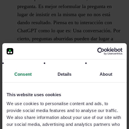
pregunta.
Es mejor reformular la pregunta en
lugar de insistir en la misma que no nos está
dando resultado. Piensa en tu interacción con
ChatGPT como lo que es: Una conversación. Por
cierto, preguntas aburridas pueden dar lugar a
respuestas de baja calidad.
Sigue la conversación con ChatGPT.
Para obtener
resultados sobresalientes con ChatGPT, es
fundamental tener en mente que el
prompt
Consent
Details
About
perfecto no existe. Como adelantamos en el
punto anterior, la calidad de las respuestas mejora
This website uses cookies
significativamente al seguir la conversación con
We use cookies to personalise content and ads, to
ChatGPT tras la primera respuesta, refinando los
provide social media features and to analyse our traffic.
resultados y probando distintos feedbacks.
We also share information about your use of our site with
our social media, advertising and analytics partners who