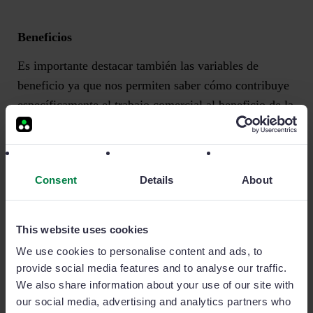
Beneficios
Es importante destacar también las variables de
beneficio ya que nos permiten saber cómo contribuye
específicamente el trabajo comercial al beneficio de la
empresa.
Beneficio neto por venta
Consent
Details
About
Beneficio como % de las ventas
Margen por tipo de cliente
This website uses cookies
We use cookies to personalise content and ads, to
provide social media features and to analyse our traffic.
KPIS de ventas: ¿Cómo podemos medir el
We also share information about your use of our site with
comportamiento del vendedor?
our social media, advertising and analytics partners who