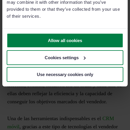
may combine it with other information that you’ve
provided to them or that they’ve collected from your use
Las variables de las que hablaremos a continuación
of their services.
están centradas específicamente en el comportamiento
del vendedor
.
Allow all cookies
Visitas
Cookies settings
Para obtener resultados necesitas vender. Y los
comerciales deslocalizados lo hacen mediante visitas.
Use necessary cookies only
Las visitas pueden ser de todo tipo; presenciales, por
teléfono, eventos, ferias…Pero en todas y cada una de
ellas deben reflejar la eficiencia y la capacidad de
conseguir los objetivos marcados del vendedor.
Una de las herramientas indispensables es el
CRM
móvil
, gracias a este tipo de tecnologías el vendedor