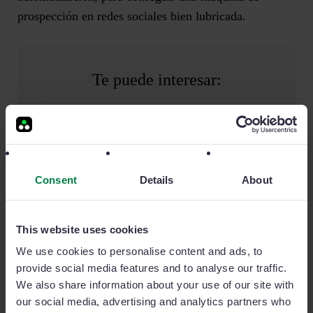
prospección en redes sociales bien lubricada.
Te puede interesar:
8 señales que indican que un prospecto no acabará
comprando
Ciclo de ventas: tipos, etapas y consejos para
optimizarlo
Consent
Details
About
Cómo usar la cualificación de leads para mejorar el
proceso de ventas
This website uses cookies
We use cookies to personalise content and ads, to
provide social media features and to analyse our traffic.
Etapas en la prospección de clientes. ¿Cómo
We also share information about your use of our site with
our social media, advertising and analytics partners who
es el proceso?