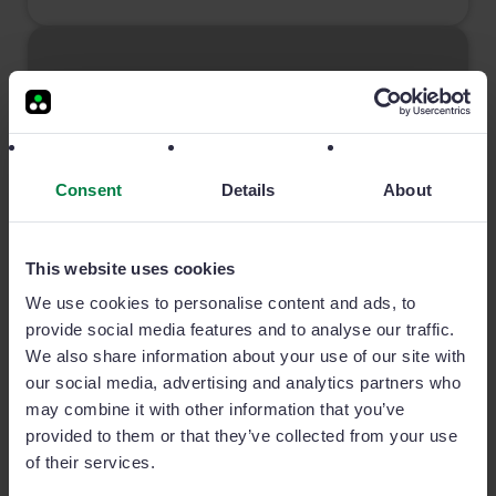
Consent
Details
About
This website uses cookies
We use cookies to personalise content and ads, to
Comisión por ventas: tipos y cómo calcularlas
provide social media features and to analyse our traffic.
We also share information about your use of our site with
Motivar a tu equipo de ventas siempre es una acción
our social media, advertising and analytics partners who
positiva. Y la opción de ganar más por tu trabajo es uno
may combine it with other information that you’ve
de los mejores estímulos que puedes ofrecer a tus
provided to them or that they’ve collected from your use
comerciales. Por eso, en este artículo vamos a contarte
of their services.
cuáles son las principales ventajas de utilizar un sistema