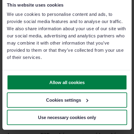
recoger de tu CRM.
This website uses cookies
We use cookies to personalise content and ads, to
provide social media features and to analyse our traffic.
We also share information about your use of our site with
our social media, advertising and analytics partners who
may combine it with other information that you’ve
provided to them or that they’ve collected from your use
of their services.
Allow all cookies
5. Establece qué le podría interesar de tu servicio o
Cookies settings
producto
Use necessary cookies only
Finalmente, y gracias a toda la información que has
recogido y ordenado para definir acertadamente a tu