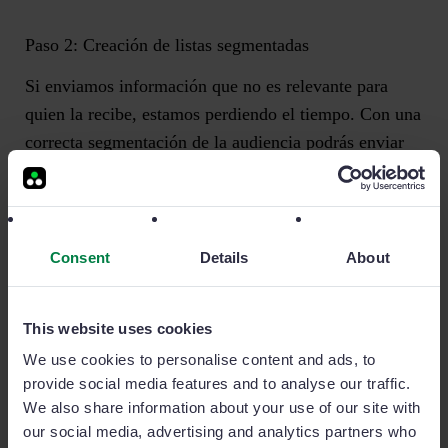
Paso 2: Creación de listas segmentadas
Si enviamos información que no es relevante para
quien la recibe, estamos perdiendo el tiempo. Con una
correcta segmentación de la audiencia
podrás enviar
emails más personalizados y efectivos, que se pueden
traducir en más ventas.
Consent
Details
About
Paso 3: Personalización del contenido
Personalizar el contenido es como decirle a tu lector:
This website uses cookies
“Te entiendo y sé lo que necesitas”
.
Aprovecha datos
We use cookies to personalise content and ads, to
clave para adaptar el mensaje
, desde el nombre hasta
provide social media features and to analyse our traffic.
detalles específicos de su industria o intereses. Así, el
We also share information about your use of our site with
email deja de ser uno más en su bandeja y se
our social media, advertising and analytics partners who