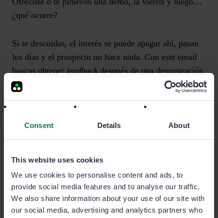
Ofreciste o te pidieron una demo, la vieron y luego…
¿qué ocurre?
Si te descuidas, el interés se puede apagar ahí, pasan
los días y el prospecto no hace nada.
Con este email
buscas obtener
feedback
después de una demostración
y cerrar la venta.
Ejemplo:
Consent
Details
About
«Hola [Nombre], ¿Qué te pareció la demostración de
[producto]? Me gustaría conocer tu opinión y discutir
This website uses cookies
los siguientes pasos.»
We use cookies to personalise content and ads, to
provide social media features and to analyse our traffic.
We also share information about your use of our site with
Email de seguimiento de un cliente potencial sin
our social media, advertising and analytics partners who
respuesta