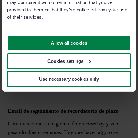
may combine it with other information that you’ve
provided to them or that they’ve collected from your use
Escribiste a un cliente potencial y no hay respuesta en
of their services.
tu
inbox
. Con este tipo de correo de seguimiento
buscas reactivar la conversación
, sin más.
Allow all cookies
Ejemplo:
Cookies settings
«Hola [Nombre], Solo quería asegurarme de que
recibiste mi correo anterior sobre [tema]. ¿Tienes
Use necessary cookies only
algún comentario o pregunta? Estoy aquí para
ayudarte.»
Email de seguimiento de recordatorio de plazo
Comunicaciones o negociación en
stand by
y van
pasando días o semanas. Hay que hacer algo o se