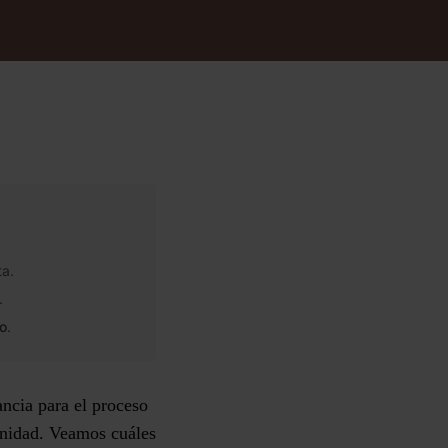
ta.
.
to
.
ancia para el proceso
unidad. Veamos cuáles