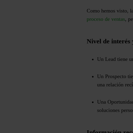
Como hemos visto, la
proceso de ventas
, p
Nivel de interé
Un Lead tiene un
Un Prospecto tie
una relación rec
Una Oportunidad 
soluciones pers
Información rec