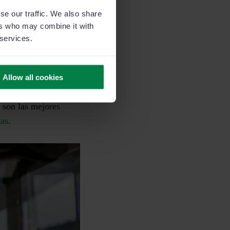
se our traffic. We also share
 conversión final.
Una
ers who may combine it with
rtido en oportunidad
 services.
rarse.
vés de todos los
Allow all cookies
incluso
lanzar
 son las mejores
tas
.