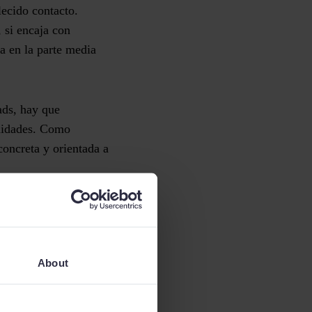
lecido contacto.
, si encaja con
ra en la
parte media
ads, hay que
unidades. Como
oncreta y orientada a
arga de whitepapers y
About