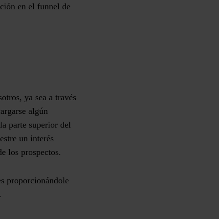
ción en el funnel de
sotros
, ya sea a través
argarse algún
la parte superior del
stre un interés
 de los prospectos.
es proporcionándole
r.