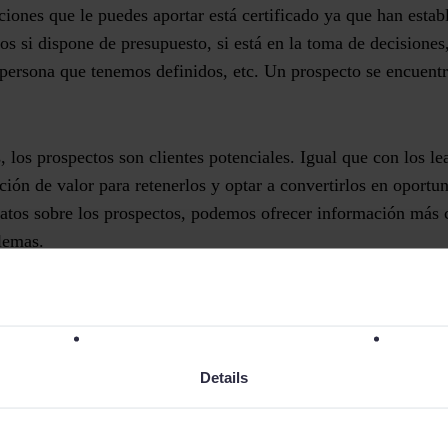
uciones que le puedes aportar está certificado ya que han estab
os si dispone de presupuesto, si está en la toma de decisiones
 persona que tenemos definidos, etc. Un prospecto se encuent
 los prospectos son clientes potenciales. Igual que con los le
ión de valor para retenerlos y optar a convertirlos en oport
tos sobre los prospectos, podemos ofrecer
información más c
blemas
.
pecialmente sensibles a la participación en webinars, la desc
éxito, ya que
la relación con ellos ya es bidireccional
.
Details
na oportunidad?