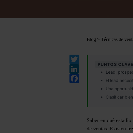
Blog
>
Técnicas de vent
Twitter
PUNTOS CLAVE
LinkedIn
Lead, prospec
Facebook
El lead necesi
Una oportunid
Clasificar bie
Saber en qué estadio 
de ventas. Existen
tr