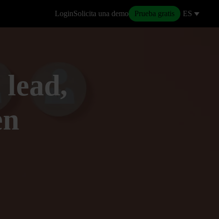
Login
Solicita una demo
Prueba gratis
ES
 lead,
en