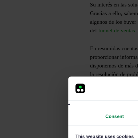
Su interés en las sol
Gracias a ello, sabem
algunos de los buyer
del
funnel de ventas
.
En resumidas cuentas,
proporcionar informac
disponemos de más da
la resolución de pro
Los prospectos son es
a escuchar casos de 
Consent
¿Qué es u
This website uses cookies