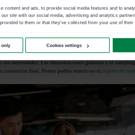
e content and ads, to provide social media features and to analy
 embudo o funnel de ventas encontramos el estadio previo a la
 our site with our social media, advertising and analytics partn
a previa a ser cliente
. Sabemos que un prospecto se ha conve
 provided to them or that they’ve collected from your use of their
 seriamente nuestras soluciones. La venta está a punto de cer
ada! Así que tienes que
mantener abierta la conversación
a tra
 only
Cookies settings
ión posibles (llamadas, correos, encuentros, reuniones…) e 
n sus necesidades. Las demostraciones gratuitas y el sampling
a conversión final. Pronto podrás tenerlo en tu
reporte de ven