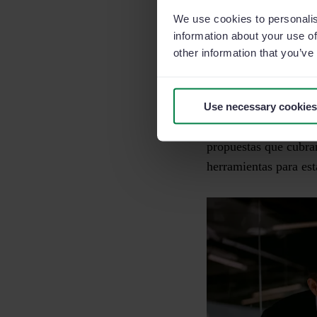
We use cookies to personalis
En la parte final del
information about your use of
oportunidad es la etap
other information that you’ve
porque está valorando
¡Pero no está asegur
Use necessary cookies
canales de comunicac
propuestas
que cubra
herramientas para est