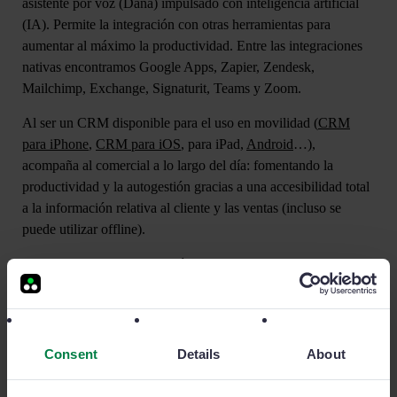
asistente por voz (Dana) impulsado con inteligencia artificial
(IA). Permite la integración con otras herramientas para
aumentar al máximo la productividad. Entre las integraciones
nativas encontramos
Google Apps
, Zapier, Zendesk,
Mailchimp, Exchange, Signaturit, Teams y Zoom.
Al ser un CRM disponible para el uso en movilidad (
CRM
para iPhone
,
CRM para iOS
, para iPad,
Android
…),
acompaña al comercial a lo largo del día: fomentando la
productividad y la autogestión gracias a una accesibilidad total
a la información relativa al cliente y las ventas (incluso se
puede utilizar offline).
Como software para la gestión de contactos, Sage Sales
Management registra y guarda
cada interacción entre la
empresa y el cliente
: cada detalle, desde citas hasta llamadas,
está disponible, en tiempo real, en una pantalla clara y
completa.
Consent
Details
About
También en materia de seguridad, Sage Sales Management