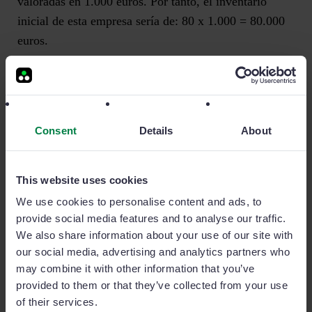
valoradas en 1.000 euros. Por tanto, el
inventario
inicial
de esta empresa sería de: 80 x 1.000 = 80.000
euros.
Durante el mes que analizamos el coste de ventas de
esta empresa, el número total de material de oficina
comprado fue de 20 mesas. A estos gastos habría que
Consent
Details
About
sumarle un coste de transporte de 5.200 euros, por lo
que el gasto realizado durante este periodo sería de:
(20 x 1.000) + 1.500 = 21.500 euros, que sería el
This website uses cookies
inventario adquirido.
We use cookies to personalise content and ads, to
provide social media features and to analyse our traffic.
We also share information about your use of our site with
Por último, el número total de ventas de esta empresa
our social media, advertising and analytics partners who
durante este tiempo fue de 60 mesas, por lo que el
may combine it with other information that you’ve
inventario final
es de 40 mesas, valoradas en 40.000
provided to them or that they’ve collected from your use
euros.
of their services.