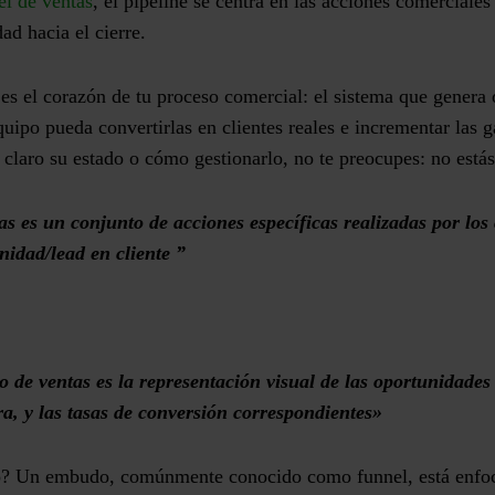
el de ventas
, el pipeline se centra en las acciones comerciales
d hacia el cierre.
 es el corazón de tu proceso comercial: el sistema que genera
quipo pueda convertirlas en clientes reales e incrementar las 
 claro su estado o cómo gestionarlo, no te preocupes: no estás
as es un conjunto de acciones específicas realizadas por los
nidad/lead en cliente ”
de ventas es la representación visual de las oportunidade
ra, y las tasas de conversión correspondientes»
no? Un embudo, comúnmente conocido como funnel, está enfo