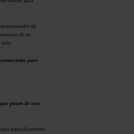
 necesarias para
 oportunidades de
ganancias de tu
 solo.
 comerciales para
s que pasan de una
cado específicamente