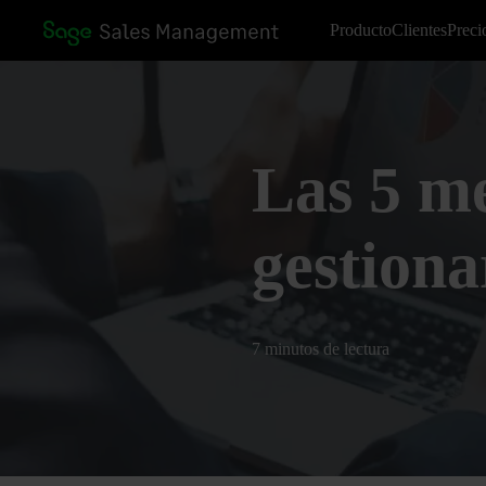
Producto
Clientes
Preci
Las 5 me
gestiona
7 minutos de lectura