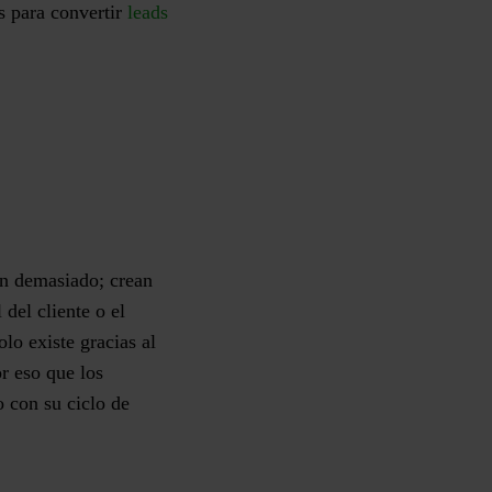
s para convertir
leads
an demasiado; crean
del cliente o el
lo existe gracias al
or eso que los
o con su ciclo de