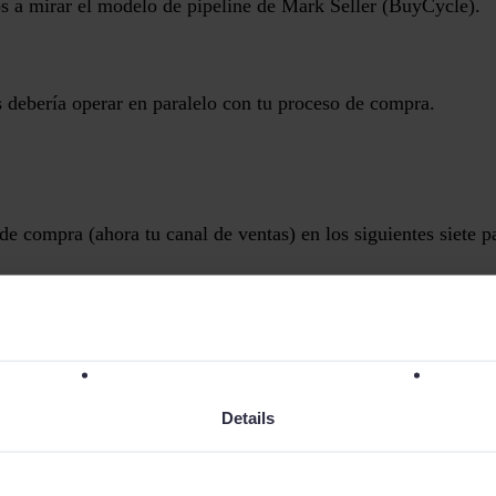
a mirar el modelo de pipeline de Mark Seller (BuyCycle).
 debería operar en paralelo con tu proceso de compra.
 de compra (ahora tu canal de ventas) en los siguientes siete p
oblema
encias económicas
ndos
Details
 de decisión
tivas