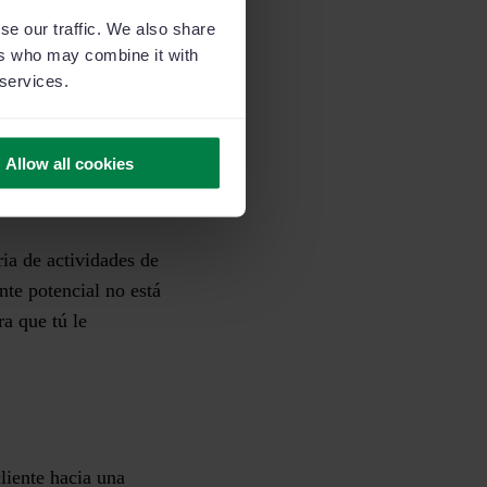
se our traffic. We also share
ers who may combine it with
ial.
Imagínate,
 services.
tes proveedores. Este
ráfico comparando tu
Allow all cookies
r de tu solución y
ria de actividades de
nte potencial no está
a que tú le
liente hacia una