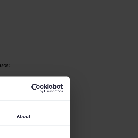
asos:
About