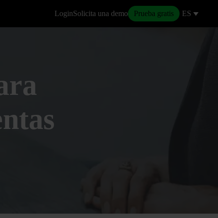
Login
Solicita una demo
Prueba gratis
ES
ara
entas