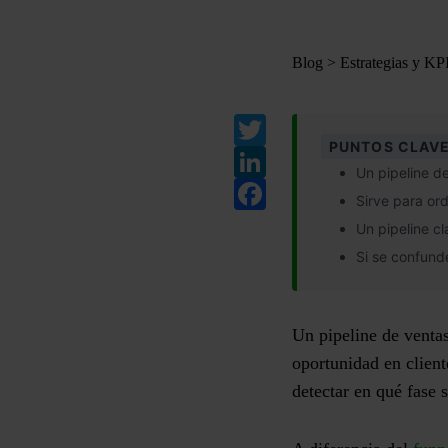
Blog
>
Estrategias y KP
Twitter
PUNTOS CLAVE
LinkedIn
Un pipeline d
Facebook
Sirve para or
Un pipeline cl
Si se confunde
Un pipeline de ventas
oportunidad en client
detectar en qué fase 