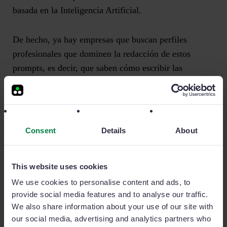
basada en la Inteligencia Artificial.
De hecho, ya hay empresas que buscan
perfiles
profesionales que dominen la redacción de estos
prompts
, es decir, que saben cómo escribir las
preguntas de una manera que ChatGPT les responda
con un texto relevante y que les ayude a crear un
contenido único y original para aplicarlo en su
estrategia de ventas.
Consent
Details
About
Partiendo de esta premisa, queremos contarte más
This website uses cookies
sobre
AIPRM
, un
complemento muy potente para
ChatGPT que incorpora cientos de prompts listos para
We use cookies to personalise content and ads, to
provide social media features and to analyse our traffic.
usar
. Lo único que tienes que hacer es escribir la
We also share information about your use of our site with
información específica que requiera cada prompt para
our social media, advertising and analytics partners who
su personalización.