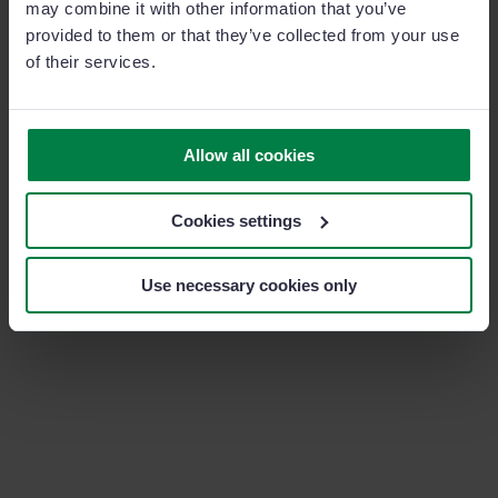
may combine it with other information that you’ve
provided to them or that they’ve collected from your use
Tal y como afirman en su
web oficial
, “no pierda más
of their services.
tiempo luchando para encontrar las indicaciones
perfectas:
¡deje que la extensión AIPRM ChatGPT
Prompts haga el trabajo por usted!
”.
Allow all cookies
Cookies settings
Use necessary cookies only