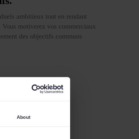
ifs.
iduels ambitieux tout en rendant
ble. Vous motiverez vos commerciaux
ssement des objectifs communs
About