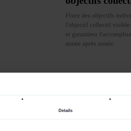
objectifs collect
Fixez des objectifs indiv
l'objectif collectif visi
et garantirez l'accompli
année après année.
eurs
ir leurs
Details