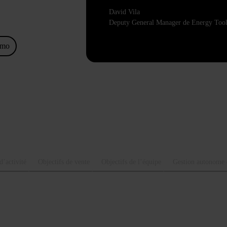
David Vila
Deputy General Manager de Energy Tool
émo
d’activité
Objectifs de vente
Objectifs de l’équipe
Gestion autonome d