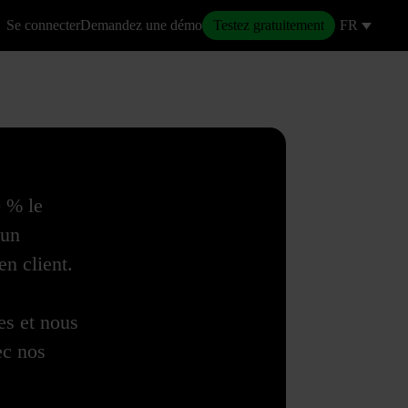
Se connecter
Demandez une démo
Testez gratuitement
FR
0 % le
'un
en client.
es et nous
ec nos