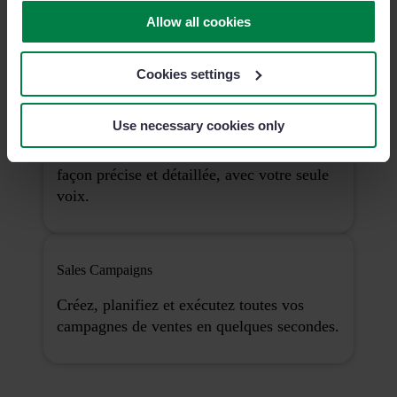
Envoyez des communications à votre
équipe. Assurez-vous que vos courriers sont
Allow all cookies
ouverts, lus et compris.
Cookies settings
Un assistant vocal au service de vos rapports
Use necessary cookies only
Faites votre rapport plus rapidement, de
façon précise et détaillée, avec votre seule
voix.
Sales Campaigns
Créez, planifiez et exécutez toutes vos
campagnes de ventes en quelques secondes.