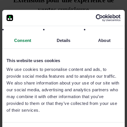
ventes supérieure
Intelligence économique, campagnes de ventes et bien
plus encore. Découvrez d’autres extensions de Sage
Sales Management et augmentez vos possibilités.
Consent
Details
About
This website uses cookies
GoalManager
We use cookies to personalise content and ads, to
provide social media features and to analyse our traffic.
Guidez votre équipe avec des objectifs
We also share information about your use of our site with
traçables et garantissez une stratégie axée
our social media, advertising and analytics partners who
sur les résultats.
may combine it with other information that you’ve
provided to them or that they’ve collected from your use
of their services.
NewsManager