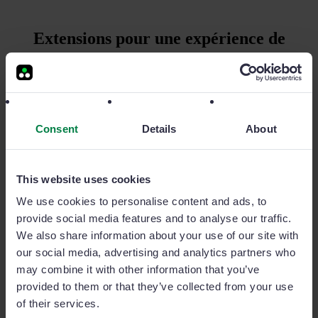
Extensions pour une expérience de
ventes supérieure
Intelligence économique, campagnes de ventes et bien
plus encore. Découvrez d’autres extensions de Sage
Sales Management et augmentez vos possibilités.
Consent
Details
About
This website uses cookies
We use cookies to personalise content and ads, to
GoalManager
provide social media features and to analyse our traffic.
Guidez votre équipe avec des objectifs
We also share information about your use of our site with
traçables et garantissez une stratégie axée
our social media, advertising and analytics partners who
sur les résultats.
may combine it with other information that you’ve
provided to them or that they’ve collected from your use
of their services.