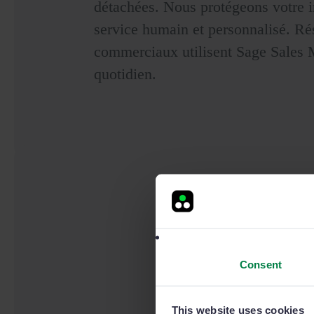
détachées. Nous protégeons votre 
service humain et personnalisé. Ré
commerciaux utilisent Sage Sales
quotidien.
Consent
This website uses cookies