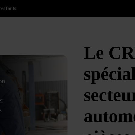
ces
Tarifs
Le
C
spécia
on
secteu
er
s
automo