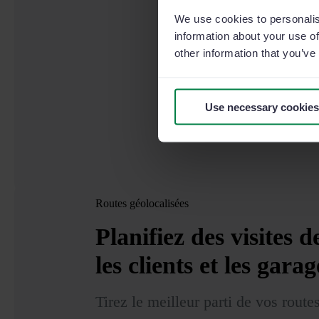
We use cookies to personalis
information about your use of
other information that you’ve
Use necessary cookies
Routes géolocalisées
Planifiez
des visites d
les clients et les garag
Tirez le meilleur parti de vos rout