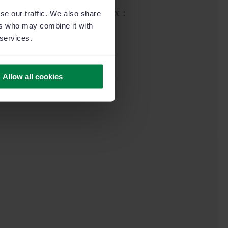
otre ERP. Accès facile aux :
se our traffic. We also share
ers who may combine it with
 services.
 clients
tivité
ar marque
Allow all cookies