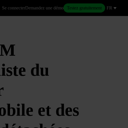
Se connecter
Demandez une démo
Testez gratuitement
FR
RM
liste
du
r
bile et des