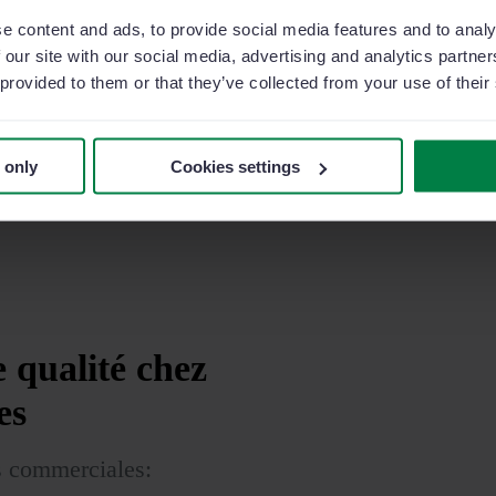
intégré aux données de v
e content and ads, to provide social media features and to analy
 our site with our social media, advertising and analytics partn
•
Clients et prospects
 provided to them or that they’ve collected from your use of their
•
Flottes de véhicules par
•
Ventes par secteurs d’ac
•
Ventes par gamme et p
 only
Cookies settings
e qualité
chez
es
es commerciales: