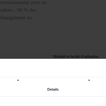
investissement avec un
sultats : 90 % des
 Management au
Mobilité et facilité d’utilisation
CRM mobile:
g
toute simplicité
Votre équipe commerciale
Details
n’importe où. Sage Sale
adapté aux dispositifs mo