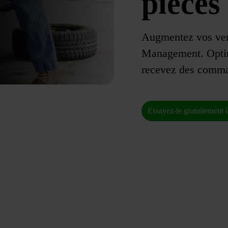
pièces
Augmentez vos ven
Management. Optim
recevez des comman
Essayez-le gratuitement i