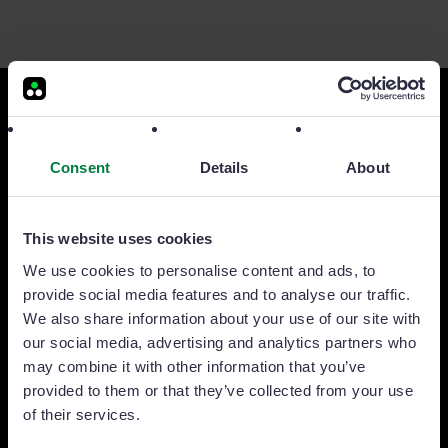
Prêt à faire passer votre équipe
commerciale au niveau
Consent
Details
About
supérieur?
This website uses cookies
We use cookies to personalise content and ads, to
Essai gratuit
provide social media features and to analyse our traffic.
We also share information about your use of our site with
our social media, advertising and analytics partners who
«Nous avons augmenté de 25 % la prospection
may combine it with other information that you’ve
de nouveaux clients.»
provided to them or that they’ve collected from your use
of their services.
Adolfo Masagué