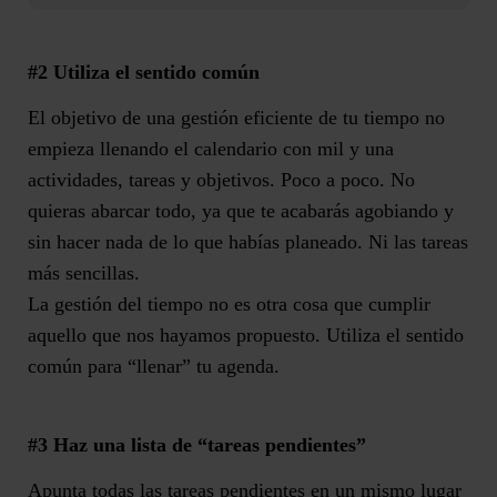
#2
Utiliza el s
entido común
El objetivo de una gestión eficiente de tu tiempo no
empieza llenando el calendario con mil y una
actividades, tareas y objetivos.
Poco a poco.
N
o
quieras abarcar todo, ya que
te acabarás agobiando
y
sin hacer nada de lo que había
s planeado. Ni las tareas
más sencillas.
La gestión del tiempo no es otra cosa que
cumplir
aquello que nos hayamos propuesto
.
Utiliza el sentido
común para “llenar” tu agenda.
#3
Haz una l
ista de “tareas pendientes”
Apunta todas las tareas pendientes en un mismo lugar