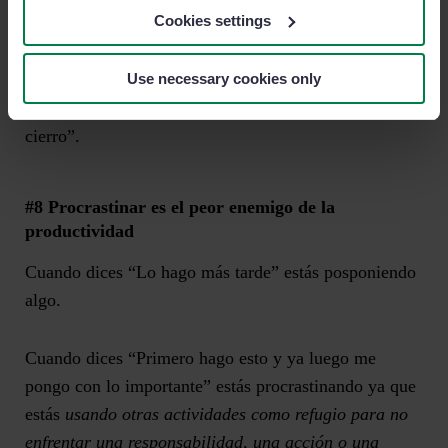
Cookies settings
en
todas las áreas de tu vida
. Sobre
todo,
en
aquellas
que son adictivas. Televisión, series, redes sociales,
videojuegos… Aquí has de hacer un gran esfuerzo y
Use necessary cookies only
cumplir con ello. Por ejemplo, “Dedico una hora y lo
cierro
”.
#8
Procrastinar es el peor enemigo de la
productividad
Cuando dices “Lo hago más tarde” estás posponiendo
algo.
Cuando dices “Primero hago esto y ya luego me
pongo con lo importante” estás procrastinando ya que
estás
usando otras actividades como refugio para no
enfrentar una responsabilidad, una acción o una