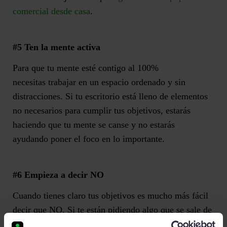
comercial desde casa
.
#5 Ten la m
ente activa
Para que tu mente esté contigo al 100%
necesitas trabajar en un espacio ordenado y sin
distracciones. Si tu escritorio está lleno de elementos
no necesarios para cumplir tus objetivos, estarás
haciendo que tu mente se canse y no estarás
ayudando poner el foco en lo importante.
#6 Emp
ieza
a decir NO
Cuando tienes claro tus ob
j
etivos es muc
h
o más f
á
cil
decir que NO. Si te están pidiendo algo que se
sale
de
tu camino y no va a ayudarte
en
la consecución de tus