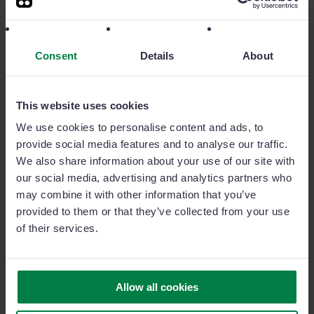
metas, puedes decir
con total claridad
que
NO
. Ya que
estas tareas van a hacerte perder tu tiempo.
¿Qué pasa
si no lo hago? Si la respuesta es NADA, entonces di
Consent
Details
About
que NO.
This website uses cookies
#7
No seas un esclavo
We use cookies to personalise content and ads, to
provide social media features and to analyse our traffic.
Cuando estamos poco productivos y con “pocas ganas
We also share information about your use of our site with
de trabajar” encontramos una excusa para todo. Y la
our social media, advertising and analytics partners who
excusa más efectiva es estar
actualiz
ando
la
bandeja
may combine it with other information that you’ve
de entrada o perfiles en RRSS
a ver si llegan
provided to them or that they’ve collected from your use
of their services.
nuevos
emails o notificaciones que
seguro no
son
urgentes. Establece unos horarios para revisar tu
correo
y
demás cuentas.
Allow all cookies
Si quieres ser producti
v
o
debes establecer
una
rutina