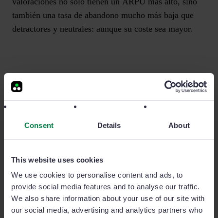
valoraciones no solo tienen un
ARPU
más alto, sino
también una tasa de abandono mucho más baja que
detractores y neutrales: aunque su coste sea mayor.
En base a las tablas anteriores he construido una
memoria económica que incide en la importancia de
Consent
Details
About
fomentar las estrategias de experiencia del cliente
tomando como referencia una partida de 10.000
clientes. Los datos económicos actuales son los
This website uses cookies
siguientes:
We use cookies to personalise content and ads, to
provide social media features and to analyse our traffic.
We also share information about your use of our site with
our social media, advertising and analytics partners who