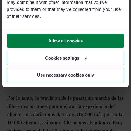
may combine it with other information that you’ve
provided to them or that they’ve collected from your use
of their services.
Con el objetivo de aumentar un 20% en el número de
promotores a costa de las valoraciones neutrales, el
Allow all cookies
resultado sería el siguiente:
Cookies settings
Use necessary cookies only
Por lo tanto, la previsión de la puesta en marcha de las
diferentes acciones para mejorar la experiencia del
cliente, nos daría unos datos de
316.000 más por cada
10.000 clientes, así como 440 menos abandonos.
Esta
mejora sustancial de 20 puntos en la valoración de