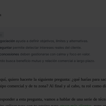
a
:
egociación
ayuda a definir objetivos, límites y alternativas.
reguntar
permite detectar intereses reales del cliente.
 concesiones
deben gestionarse con calma y foco en valor.
do busca beneficio mutuo y relación comercial a largo plazo.
aquí, quiero hacerte la siguiente pregunta: ¿qué harías para sa
ipo comercial y de tu zona? Al final y al cabo, tu rol como di
responder a esta pregunta, vamos a hablar de una serie de técn
es aplicar para con tu equipo para
atraer más clientes
, pero a