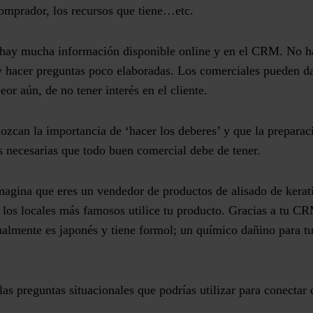
comprador, los recursos que tiene…etc.
 hay mucha información disponible online y en el CRM. No h
 y hacer preguntas poco elaboradas. Los comerciales pueden d
or aún, de no tener interés en el cliente.
zcan la importancia de ‘hacer los deberes’ y que la preparac
s necesarias que todo buen comercial debe de tener.
magina que eres un vendedor de productos de alisado de kerat
 los locales más famosos utilice tu producto. Gracias a tu CR
ualmente es japonés y tiene formol; un químico
dañino para tu
las preguntas situacionales que podrías utilizar para conectar 