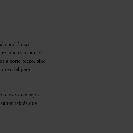
uda podrán ser
tre, año tras año. Es
os a corto plazo, sino
comercial para
azo a
estos consejos
nsultor sabrás qué