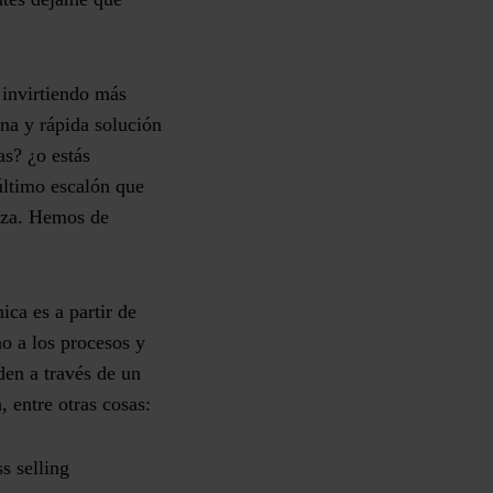
 invirtiendo más
na y rápida solución
as? ¿o estás
último escalón que
anza. Hemos de
ca es a partir de
o a los procesos y
den a través de un
 entre otras cosas:
s selling