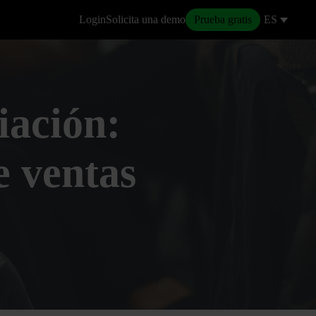
Login
Solicita una demo
Prueba gratis
ES
iación:
e ventas