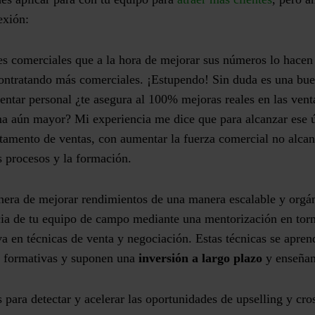
exión:
s comerciales que a la hora de mejorar sus números lo hacen
contratando más comerciales. ¡Estupendo! Sin duda es una bue
ntar personal ¿te asegura al 100% mejoras reales en las vent
a aún mayor? Mi experiencia me dice que para alcanzar ese 
rtamento de ventas, con aumentar la fuerza comercial no alc
os procesos y la formación.
era de mejorar rendimientos de una manera escalable y orgáni
cia de tu equipo de campo mediante una mentorización en torn
a en técnicas de venta y negociación. Estas técnicas se apren
s formativas y suponen una
inversión a largo plazo
y enseñan,
 para detectar y acelerar las oportunidades de upselling y cros