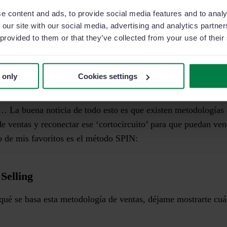
amente confeccionadas.
e content and ads, to provide social media features and to analy
 our site with our social media, advertising and analytics partn
un comercial intenta guiar y vender una solución al consumi
 provided to them or that they’ve collected from your use of their
an los cables en su prisa por llegar a un acuerdo y bombardean
in un índice concreto, lo que provoca que el cliente se confun
 only
Cookies settings
 de la venta
.
… La buena noticia de todo esto es que existen metodologías 
de ventas y reconectar ese ‘cortocircuito’ para que puedan ve
o de mis favoritos es el método SPIN:
Selling
qué se basa esta metodología de ventas, déjame mostrarte cuál