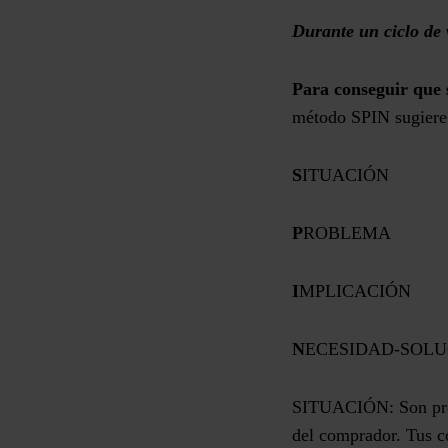
Durante un ciclo de 
Para conseguir que 
método SPIN sugiere q
S
ITUACIÓN
P
ROBLEMA
I
MPLICACIÓN
N
ECESIDAD-SOLU
SITUACIÓN:
Son pre
del comprador. Tus co