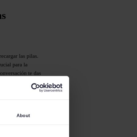
as
ecargar las pilas.
ucial para la
onversación te das
do. Sin enterarte te
, que si este
 tú, ¿por qué no ha
About
 de venta y
diante una serie de