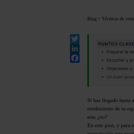
Blog
>
Técnicas de vent
Twitter
PUNTOS CLAVE
LinkedIn
Preparar la n
Facebook
Escuchar y p
Objeciones y
Un buen acuer
Si has llegado hasta 
rendimiento de tu equ
este ¿no?
En este post, y para 
negociación que pued