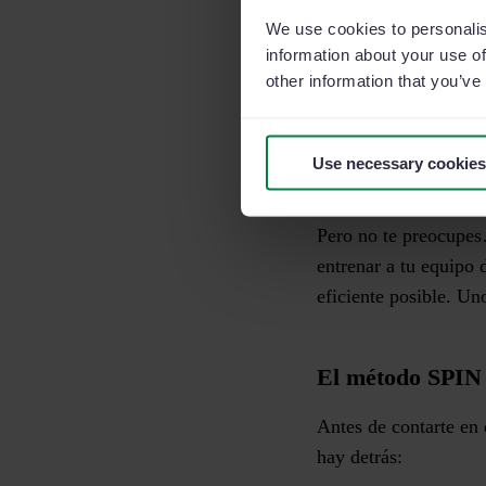
directrices cuidados
We use cookies to personalis
information about your use of
Muchas veces cuando 
other information that you’ve
contrario. Se le cruz
información confusa s
Use necessary cookies
oportunidad de
cierre
Pero no te preocupes
entrenar a tu equipo 
eficiente posible. Un
El método SPIN 
Antes de contarte en 
hay detrás: