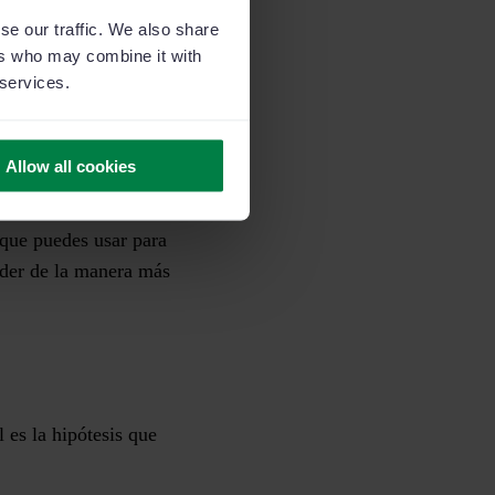
se our traffic. We also share
ers who may combine it with
dor, hace todo lo
 services.
 al cliente con
da y se pierda así la
Allow all cookies
que puedes usar para
nder de la manera más
 es la hipótesis que