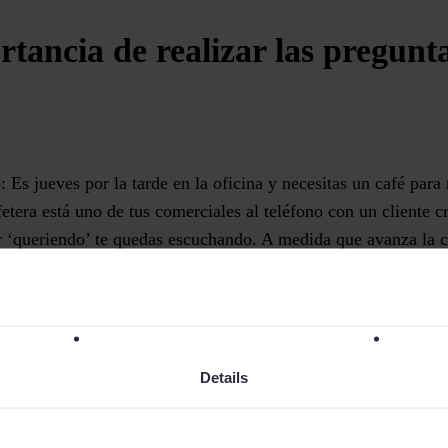
rtancia de realizar las pregunt
Es jueves por la tarde en la oficina y necesitas un café para r
fetera está uno de tus comerciales al teléfono con un cliente cr
r ‘queriendo’ te quedas escuchando. A medida que avanza la c
rcial no está preguntando lo correcto y está hablando demasia
 encima y al final no se ha cerrado el trato. Y tú te preguntarás
oda la vida en la empresa y sabe más de nuestro producto que
guntas adecuadas?
Details
regunta suele ser: debido a una falta de formación en
técnicas
s ayuden a guiar al consumidor hacia una decisión de venta me