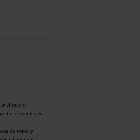
car el mayor
rector de ventas es
icas de venta y
ntes déjame que