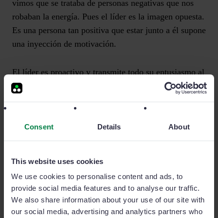
vimos que se trataba de personas negativas que nos
robaban la energía. Pues el líder es la imagen opuesta.
Es una persona tan positiva que estar junto a él supone
una inyección de motivación.
El líder
es proactivo y transmite todo su entusiasmo al
equipo.
Por eso suele conseguir que todo el grupo se
implique y comprometa al máximo.
Consent
Details
About
También debe saber incentivar a los comerciales y
recompensar los buenos resultados.
This website uses cookies
#5. Ayuda a mejorar a sus comerciales
We use cookies to personalise content and ads, to
provide social media features and to analyse our traffic.
Es muy exigente en cuanto a resultados, pero ayudará
We also share information about your use of our site with
a sus vendedores a estar a la altura. Un buen líder se
our social media, advertising and analytics partners who