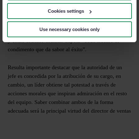
comercial, consiste en sacar el mayor partido de su
Cookies settings
equipo de ventas a través de un correcto trato humano
y haciendo partícipe a la plantilla de los éxitos de la
Use necessary cookies only
empresa aprendiendo de los fallos pasados. Porque tal
y como escribió Truman Capote “Todo fracaso es
condimento que da sabor al éxito”.
Resulta importante destacar que la autoridad de un
jefe es concedida por la atribución de su cargo, en
cambio, un líder obtiene tal potestad a través de
acciones morales que inspiran admiración en el resto
del equipo. Saber combinar ambos de la forma
adecuada será la principal virtud del director de ventas