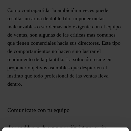
Como contrapartida, la ambición a veces puede
resultar un arma de doble filo, imponer metas
inalcanzables o ser demasiado exigente con el equipo
de ventas, son algunas de las críticas más comunes
que tienen comerciales hacia sus directores. Este tipo
de comportamientos no hacen sino lastrar el
rendimiento de la plantilla. La solución reside en
proponer objetivos asumibles que despierten el
instinto que todo profesional de las ventas lleva
dentro.
Comunícate con tu equipo
Los problemas de comunicación interna están