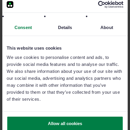
presentes en muchos departamentos de ventas.
Aunque cueste creerlo, todavía quedan directores que
tienen como asignatura pendiente romper esa barrera
Consent
Details
About
comunicativa que les separa de su equipo comercial.
Cuando un líder predica con el ejemplo, está
This website uses cookies
reduciendo el número de órdenes y facilita la
We use cookies to personalise content and ads, to
comprensión de qué pasos son los óptimos para
provide social media features and to analyse our traffic.
obtener los mejores resultados. Del mismo modo,
We also share information about your use of our site with
realizar actividades de
team building,
obtener
our social media, advertising and analytics partners who
may combine it with other information that you’ve
feedback del equipo o hacerles partícipes de las
provided to them or that they’ve collected from your use
decisiones tomadas, perfeccionarán la creación de
of their services.
vínculos entre el director y su plantilla, creando así,
un ambiente laboral excelente.
Allow all cookies
La mejor pauta para lograr el éxito en la dirección