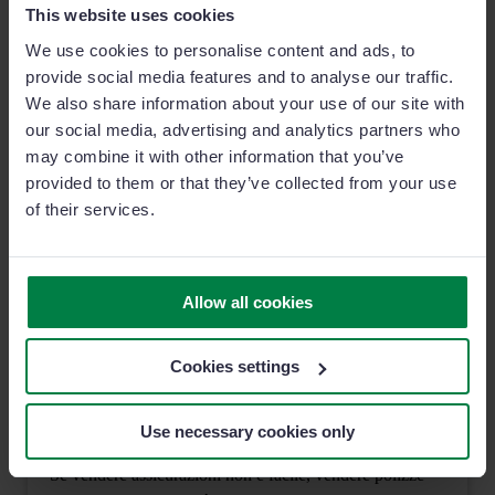
presentazione o il lancio di un prodotto, dei video
This website uses cookies
motivazionali per venditori sono ciò che ti serve!
We use cookies to personalise content and ads, to
provide social media features and to analyse our traffic.
3 MIN READ
We also share information about your use of our site with
our social media, advertising and analytics partners who
may combine it with other information that you’ve
provided to them or that they’ve collected from your use
of their services.
Allow all cookies
Cookies settings
4 tecniche per vendere polizze vita ai tuoi clienti
Use necessary cookies only
Se vendere assicurazioni non è facile, vendere polizze