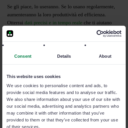
Se gli piace, lo useranno. Se lo usano regolarmente,
aumenteranno la loro produttività ed efficienza.
Otterrai
dati precisi e in tempo reale
che ti aiutano
nella visibilità e nel processo decisionale.
Se hai questa possibilità di test, ridurrai la pressione
dovuta all’acquisto di un sistema “sconosciuto”,
Consent
Details
About
invece investire denaro in qualcosa che se non
funzionerà e in un paio di mesi smetterai di usare.
This website uses cookies
We use cookies to personalise content and ads, to
Tuttavia, tieni presente che non dipende solo
provide social media features and to analyse our traffic.
dall’opinione dei commerciali. Dovresti anche
We also share information about your use of our site with
verificare se soddisfa le
esigenze e le caratteristiche
our social media, advertising and analytics partners who
del processo di vendita del tuo prodotto / servizio.
may combine it with other information that you’ve
provided to them or that they’ve collected from your use
of their services.