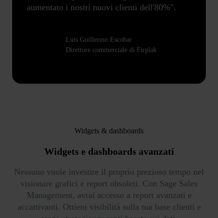
aumentato i nostri nuovi clienti dell'80%".
Luis Guillermo Escobar
Direttore commerciale di Firplak
Widgets & dashboards
Widgets e dashboards
avanzati
Nessuno vuole investire il proprio prezioso tempo nel
visionare grafici e report obsoleti. Con Sage Sales
Management, avrai accesso a report avanzati e
accattivanti. Ottieni visibilità sulla tua base clienti e