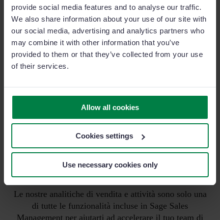
provide social media features and to analyse our traffic.
We also share information about your use of our site with
our social media, advertising and analytics partners who
+1.600 clienti
in tutto il mondo
may combine it with other information that you’ve
Sage Sales Management è il CRM di vendita numero 1 per
provided to them or that they’ve collected from your use
facilità d'uso nel 2026. Ecco alcuni dei nostri clienti.
of their services.
Allow all cookies
Cookies settings
Sblocca il pieno potenziale del tuo
Use necessary cookies only
team di vendita
Le nostre analitiche di vendita e attività sono solo una
di tutte le funzionalità incluse in Sage Sales
Management per aiutarti ad accelerare il tuo team di