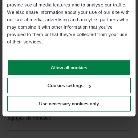
provide social media features and to analyse our traffic.
We also share information about your use of our site with
Ver caso de sucesso
our social media, advertising and analytics partners who
may combine it with other information that you’ve
provided to them or that they’ve collected from your use
of their services.
Perguntas frequentes sobre a
Allow all cookies
análise de vendas
Cookies settings
Use necessary cookies only
Porque é que a análise é importante para as
equipas de vendas?