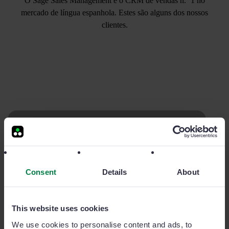
O Sage Sales Management é o CRM de vendas n.º 1 no
mercado de língua espanhola. Estes são alguns dos nossos
clientes.
"Aumentámos as nossas visitas a novos
clientes em 20% e reduzimos o nosso tempo
de elaboração de relatórios em 2 horas por
Consent
Details
About
semana e por comercial"
Adolfo Masague
This website uses cookies
Diretor comercial da DAS Seguros
We use cookies to personalise content and ads, to