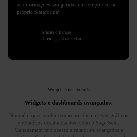
as informações são geridas em tempo real na
própria plataforma”
Armando Barajas
Diretor-geral da Ferbaq
Widgets e dashboards
Widgets e dashboards
avançados.
Ninguém quer perder tempo precioso a rever gráficos
e relatórios desatualizados. Com o Sage Sales
Management terá acesso a relatórios avançados e