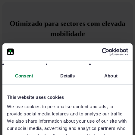
Otimizado para sectores com elevada
mobilidade
A nossa forte presença em equipas de vendas B2B
com viagens constantes permite-nos oferecer-lhe o
melhor produto.
Consent
Details
About
Dispositivos Médicos
Seguros
Construção
Saúde
Manufatura
This website uses cookies
We use cookies to personalise content and ads, to
provide social media features and to analyse our traffic.
We also share information about your use of our site with
our social media, advertising and analytics partners who
“Na Microdent, aumentámos as nossas