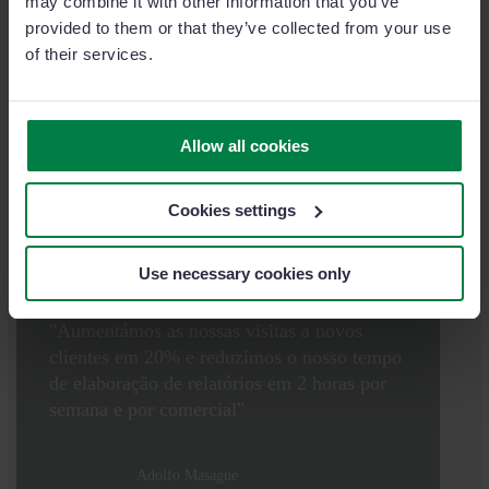
may combine it with other information that you’ve
visitas comerciais em 50% desde que
provided to them or that they’ve collected from your use
implementámos o Sage Sales Management"
of their services.
Matías Viale
General Export Manager Consultant da
Microdent
Allow all cookies
Ver caso de sucesso
Cookies settings
Use necessary cookies only
"Aumentámos as nossas visitas a novos
clientes em 20% e reduzimos o nosso tempo
de elaboração de relatórios em 2 horas por
semana e por comercial"
Adolfo Masague