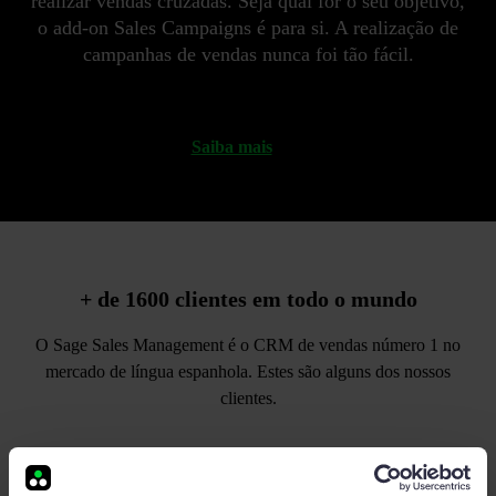
realizar vendas cruzadas. Seja qual for o seu objetivo,
o add-on Sales Campaigns é para si. A realização de
campanhas de vendas nunca foi tão fácil.
Saiba mais
+ de 1600 clientes
em todo o mundo
O Sage Sales Management é o CRM de vendas número 1 no
mercado de língua espanhola. Estes são alguns dos nossos
clientes.