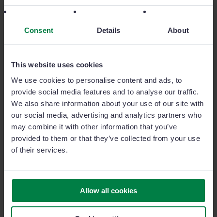
Consent
Details
About
This website uses cookies
“Na Microdent, aumentámos as nossas
visitas comerciais em 50% desde que
We use cookies to personalise content and ads, to
implementámos o Sage Sales Management"
provide social media features and to analyse our traffic.
We also share information about your use of our site with
our social media, advertising and analytics partners who
Matías Viale
General Export Manager Consultant da
may combine it with other information that you’ve
Microdent
provided to them or that they’ve collected from your use
of their services.
Ver caso de sucesso
Allow all cookies