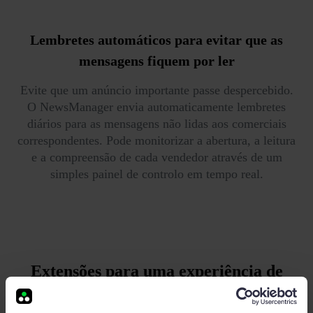
Lembretes automáticos
para evitar que as
mensagens fiquem por ler
Evite que um anúncio importante passe despercebido.
O NewsManager envia automaticamente lembretes
diários para as mensagens não lidas aos comerciais
correspondentes. Pode monitorizar a abertura, a leitura
e a compreensão de cada vendedor através de um
simples painel de controlo em tempo real.
Extensões para uma
experiência de
vendas superior