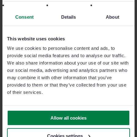
Business intelligence, campanhas de vendas e muito
mais. Saiba mais sobre outras expansões do Sage
Consent
Details
About
Sales Management e amplie as suas possibilidades.
This website uses cookies
We use cookies to personalise content and ads, to
GoalManager
provide social media features and to analyse our traffic.
We also share information about your use of our site with
Oriente a sua equipa com objetivos
our social media, advertising and analytics partners who
rastreáveis e garanta uma estratégia
may combine it with other information that you’ve
orientada para os resultados.
provided to them or that they’ve collected from your use
of their services.
SignatureManager
Allow all cookies
Agilize os seus processos empresariais com
a solução de assinatura digital e legal do
Sage Sales Management.
Cookies settings