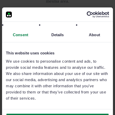
mesma área.
Planeamento colaborativo
Consent
Details
About
Otimize o planeamento
das visitas e das
tarefas comerciais.
This website uses cookies
Utilize o calendário colaborativo para coordenar com
We use cookies to personalise content and ads, to
a sua equipa. Filtre e segmente os clientes no mapa e
provide social media features and to analyse our traffic.
organize a sua agenda semanal em minutos,
We also share information about your use of our site with
diretamente a partir do seu escritório ou telemóvel.
our social media, advertising and analytics partners who
may combine it with other information that you’ve
provided to them or that they’ve collected from your use
of their services.
Microsoft Teams integrado