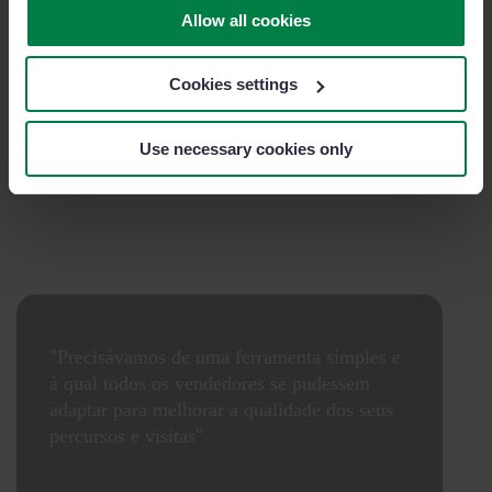
Maximize a sua produtividade
durante as
Allow all cookies
videochamadas.
Planeie e participe em reuniões de controlo virtuais, a
Cookies settings
partir do escritório. Tome notas e registe detalhes
importantes sem sair da reunião, com a integração
Use necessary cookies only
nativa do Sage Sales Management no Teams.
"Precisávamos de uma ferramenta simples e
à qual todos os vendedores se pudessem
adaptar para melhorar a qualidade dos seus
percursos e visitas"