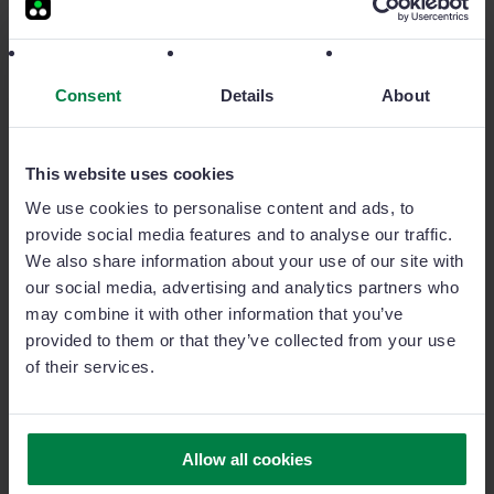
ferramenta com a qual podiam ter uma visão completa
do cliente.
Ferran Oliver explica que, para a sua equipa
comercial, tudo tem sido vantajoso desde a integração
Consent
Details
About
na sua força de vendas: reduziram o tempo de
relatório e, além disso, obtêm todas as informações de
This website uses cookies
que precisam sobre a atividade dos clientes, o
potencial daqueles que ainda não o são para
We use cookies to personalise content and ads, to
prospecção e o portfólio de todos os serviços que
provide social media features and to analyse our traffic.
oferecem ao seu cliente final.
We also share information about your use of our site with
our social media, advertising and analytics partners who
may combine it with other information that you’ve
provided to them or that they’ve collected from your use
O resultado
of their services.
Graças a isso, a distribuidora reduziu o número de
consultas feitas pelos comerciais sobre os seus
Allow all cookies
clientes. “Todas as informações relativas aos serviços
são atualizadas instantaneamente e de forma