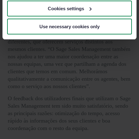
centralizada, garantindo que toda a equipa receba ao
Cookies settings
mesmo tempo e de forma uniforme cada atualização
da documentação”.
Use necessary cookies only
A Fedefarma dispõe de quatro redes comerciais
diferentes, que oferecem serviços distintos aos
mesmos clientes. “O Sage Sales Management também
nos ajudou a ter uma maior coordenação entre as
nossas equipas, uma vez que partilham a agenda dos
clientes que temos em comum. Melhorámos
qualitativamente a comunicação entre os agentes, bem
como o serviço aos nossos clientes”.
O feedback dos utilizadores finais que utilizam o Sage
Sales Management tem sido muito satisfatório, sendo
as principais razões: otimização do tempo, acesso
rápido às informações dos seus clientes e boa
coordenação com o resto da equipa.