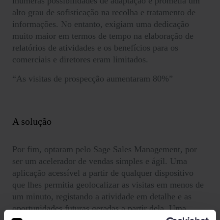
inúmeras possibilidades de adaptação e prometia um
alto grau de sofisticação na recolha e tratamento de
informações. No entanto, exigiam uma dedicação
muito maior em termos de tempo na elaboração de
relatórios de atividades e os benefícios para os
comerciais e diretores eram limitados.
“As visitas de prospecção aumentaram 80%”
A solução
Por fim, optaram pelo Sage Sales Management, por
ser um acelerador de vendas simples e ágil. Uma
aplicação acessível a partir de qualquer dispositivo
que lhes permitia geolocalizar as visitas em menos de
um minuto, registando a atividade em detalhe e as
oportunidades futuras geradas a partir dela. Uma