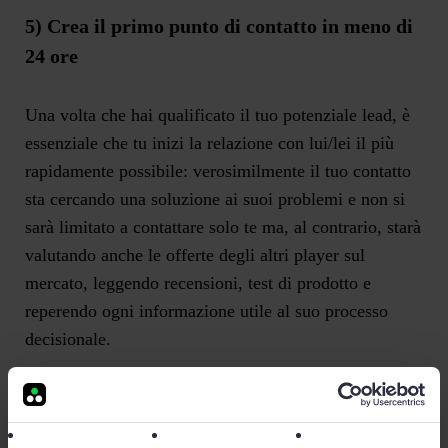
5) Crea il primo punto di contatto in meno di
24 ore
Una volta che hai qualificato il tuo potenziale lead, è
essenziale che tu inizi la relazione con lui/lei il più
rapidamente possibile: verosimilmente il tuo contatto
sta cercando una soluzione ai suoi problemi e non si
sarà limitato a contattare solo te ma, al contrario, starà
valutando anche le offerte degli altri player sul
mercato, leggendo recensioni, test di prodotto e
reperendo ogni informazione utile al suo processo
decisionale.
Per questo motivo le tue strategie di vendita devono
puntare molto sulla tempestività in modo da anticipare