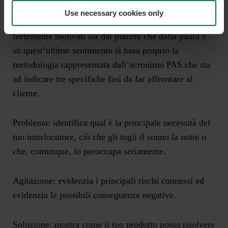
Secondo quanto sostenuto dallo psicologo
Use necessary cookies only
comportamentale Adam Ferrier, gli esseri umani sono
fortemente motivati sia dal piacere che dalla paura e
su quest’ultimo sentimento si basa proprio la
metodologia rappresentata dall’acronimo PAS che sta
ad indicare tre specifiche fasi da far affrontare al
cliente.
Problema:
identifica qual è la principale necessità del
tuo interlocutore, ciò che gli togli il sonno la notte o
che, comunque, lo preoccupa seriamente.
Agitazione:
evidenzia i principali rischi connessi ed
evidenzia le possibili conseguenze negative.
Soluzione:
mostra come il tuo prodotto possa risolvere