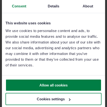
eventuali dubbi, gestire ogni obiezione e rispondere a
Consent
Details
About
tutte le domande del caso. Mostrati disponibile e
pronto a supportare ma cerca di mantenere uno stile
comunicativo “asciutto”, con email o conversazioni
This website uses cookies
brevi e significative, senza dilungarti eccessivamente
We use cookies to personalise content and ads, to
e senza dare la sensazione di voler vendere qualcosa a
provide social media features and to analyse our traffic.
tutti i costi.
We also share information about your use of our site with
our social media, advertising and analytics partners who
may combine it with other information that you’ve
Puoi adottare le migliori strategie di vendita ma se
provided to them or that they’ve collected from your use
non saprai sfruttare la tempestività a tuo vantaggio,
of their services.
correrai il rischio di arrivare “un minuto dopo” i tuoi
competitor e vederti sfuggire un’occasione preziosa!
Allow all cookies
6) Usa il metodo PAS
Cookies settings