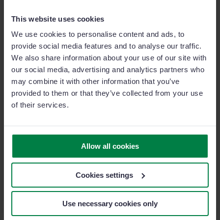
This website uses cookies
We use cookies to personalise content and ads, to
provide social media features and to analyse our traffic.
Vuoi vendere di più? Impara a conoscere il tuo
We also share information about your use of our site with
prospect!
our social media, advertising and analytics partners who
may combine it with other information that you’ve
Un bravo venditore di distingue per la capacità di
provided to them or that they’ve collected from your use
individuare con precisione chi è il miglior prospect (o
of their services.
potenziale cliente): ecco alcuni consigli per farlo!
7 MIN READ
Allow all cookies
Cookies settings
Use necessary cookies only