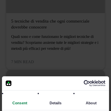
5 tecniche di vendita che ogni commerciale
dovrebbe conoscere
Quali sono e come funzionano le migliori tecniche di
vendita? Scopriamo assieme tutte le migliori strategie e i
metodi più efficaci per vendere di più!
7 MIN READ
Consent
Details
About