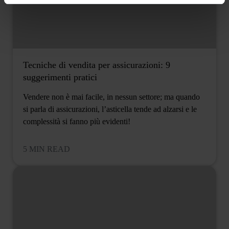
Tecniche di vendita per assicurazioni: 9
suggerimenti pratici
Vendere non è mai facile, in nessun settore; ma quando
si parla di assicurazioni, l’asticella tende ad alzarsi e le
complessità si fanno più evidenti!
5 MIN READ