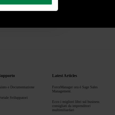
Supporto
Latest Articles
iuto e Documentazione
ForceManager ora è Sage Sales
Management.
ortale Sviluppatori
Ecco i migliori libri sul business
consigliati da imprenditori
multimiliardari