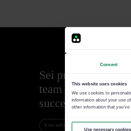
Consent
Sei pronto a portare
This website uses cookies
team di vendita al l
We use cookies to personalis
successivo?
information about your use of
other information that you’ve
Prova
Use necessary cookies