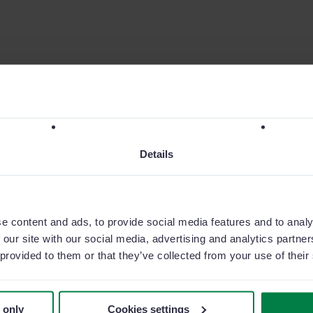
Details
 il tuo
“Abbiamo aumen
ricerca di nuovi 
ivello
e content and ads, to provide social media features and to analy
 our site with our social media, advertising and analytics partn
 provided to them or that they’ve collected from your use of their
Adolfo Masagué
Direttore commerci
 gratuita
 only
Cookies settings