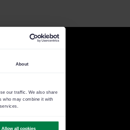
About
tato del 25% la
clienti”
se our traffic. We also share
ers who may combine it with
 services.
ale presso DAS Seguros
Allow all cookies