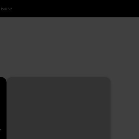
isorse
r