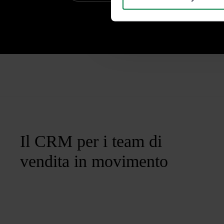
Il CRM per i team di
vendita in movimento
Unisciti a noi