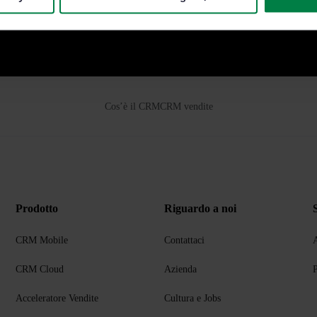
Cos’è il CRM
CRM vendite
Prodotto
Riguardo a noi
CRM Mobile
Contattaci
A
CRM Cloud
Azienda
P
Acceleratore Vendite
Cultura e Jobs