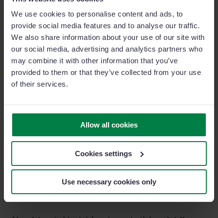
cliente potrai procedere e agganciarci i tuoi obiettivi
We use cookies to personalise content and ads, to
provide social media features and to analyse our traffic.
di business.
We also share information about your use of our site with
our social media, advertising and analytics partners who
Chiaramente a questo punto avrai la tua agenda da
may combine it with other information that you’ve
rispettare (presntare un nuovo prodotto, espanderti in
provided to them or that they’ve collected from your use
altre aree, aumentare il numero di utenti o clienti…)
of their services.
ma prima di tuffarti nella mischia e inizare con le
nuove proposte, fermati e pensa a come puoi essere
veramente d’aiuto per loro!
Allow all cookies
Immagina, per esempio, di essere un direttore di
Cookies settings
produzione o unresponsabile commerciale di
un’azienda di coperture e tetti, che ha appena ottenuto
Use necessary cookies only
un contratto per 100 unità con un costruttore locale.