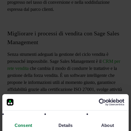
progresso nel tasso di conversione e nella
soddisfazione
espressa dal parco clienti
.
Migliorare i processi di vendita con Sage Sales
Management
Senza strumenti adeguati la gestione del ciclo vendita è
pressoché impossibile.
Sage Sales Management
è il
CRM per
rete vendita
che cambia il modo di condurre le trattative e la
gestione della forza vendita. È un software intelligente che
propone le informazioni utili al momento giusto, garantisce
affidabilità grazie alla certificazione ISO 27001, svolge attività
di reporting automatico e propone ai sales manager report di
ogni genere per gestire al meglio i processi di vendita.
Ti potrebbe interessare anche:
Consent
Details
About
Sales Force Automation