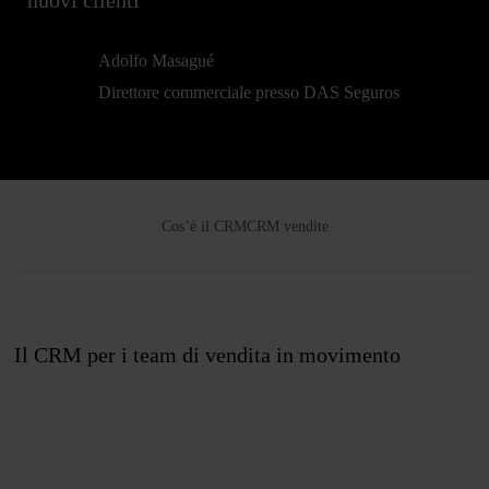
nuovi clienti”
Adolfo Masagué
Direttore commerciale presso DAS Seguros
Cos’è il CRM
CRM vendite
Il CRM per i team di vendita in movimento
Unisciti a noi