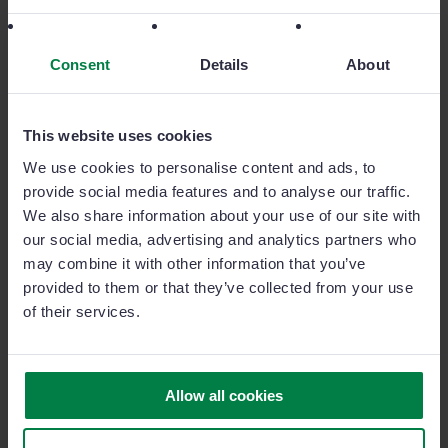
dall’azienda e permette di riunirli in un’unica piattaforma,
andando così a centralizzare i processi di vendita (la
certificazione ISO 27001
Consent
garantisce la sicurezza dei dati).
Details
About
Per testare i vantaggi di Sage Sales Management, attiva qui a
lato
la prova gratuita di 14 giorni
e richiedi la versione demo
This website uses cookies
del software gestionale vendite.
We use cookies to personalise content and ads, to
Ti potrebbe interessare anche:
provide social media features and to analyse our traffic.
We also share information about your use of our site with
our social media, advertising and analytics partners who
CRM Rete Vendita
may combine it with other information that you’ve
CRM per venditori
provided to them or that they’ve collected from your use
of their services.
Gestione del Ciclo di Vendita
Allow all cookies