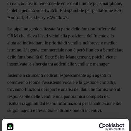
di dati, analisi in tempo reale ed e-mail tramite pc, smartphone,
tablet e persino smartwatch. È disponibile per piattaforme iOS,
Android, Blackberry e Windows.
La
pipeline geolocalizzata
fa parte delle funzioni offerte dal
CRM che rileva i lead vicini alla posizione dell’utente e lo
aiuta ad individuare le priorità di vendita nel breve e medio
termine. L’agente commerciale non è però l’unico a beneficiare
delle funzionalità di Sage Sales Management, poiché viene
incentivata la sinergia tra addetti alle vendite e manager.
Insieme a strumenti dedicati espressamente agli agenti di
commercio (come l’assistente vocale e la gestione contatti),
troviamo
funzioni di report e analisi dei dati
che forniscono al
responsabile delle vendite una panoramica completa dei
risultati raggiunti dal team. Informazioni per la valutazione dei
singoli agenti e l’eventuale attribuzione di incentivi.
Completamente personalizzabile, l’
app per la gestione delle
vendite
si integra con gli strumenti di lavoro utilizzati