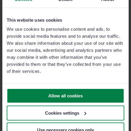
Y ahora te preguntas,
¿crees que esto le podría pasar a algún
This website uses cookies
miembro de tu equipo?
We use cookies to personalise content and ads, to
provide social media features and to analyse our traffic.
We also share information about your use of our site with
Seamos realistas. Tus comerciales necesitan una
our social media, advertising and analytics partners who
herramienta móvil
que puedan utilizar las 24 horas del
may combine it with other information that you’ve
día. Sacar el móvil del bolsillo, abrir la app, registrar
provided to them or that they’ve collected from your use
los datos claves del primer meeting, guardarlo en el
of their services.
bolsillo, y así con cada visita hasta acabar su jornada
laboral.
Allow all cookies
Sin prisas,
al momento,
Cookies settings
así de fácil.
Use necessary cookies only