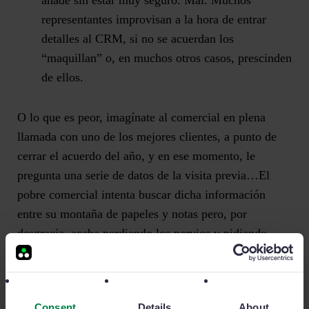
añade sin estar muy seguro. Mal. Muchos
representantes improvisan a la hora de entrar
detalles al CRM, si no se acuerdan los
“maquillan” o, en muchos otros casos, prescinden
de ellos.
O lo que es peor, imagínate al comercial en plena
llamada con uno de los mejores clientes, a punto de
cerrar el acuerdo del año, y en ese momento, le
pregunta una serie de datos de la visita previa…El
pobre comercial intenta buscar dicha información
entre su montaña de papeles y notas pero, por
desgracia, acaba perdiendo los nervios y pidiendo
disculpas al cliente porque no tiene los datos ni la
información a mano. Muy poco profesional ¿no crees?
Consent
Details
About