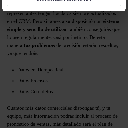
Todos sabemos que es complicado que los
representantes tengan los datos siempre actualizados
en el CRM. Pero si pones a su disposición un
sistema
simple y sencillo de utilizar
también conseguirás que
lo usen regularmente, casi por instinto. De esta
manera
tus problemas
de precisión estarán resueltos,
ya que tendrás:
Datos en Tiempo Real
Datos Precisos
Datos Completos
C
uantos más datos comerciales dispongas tú, y tu
equipo, más información podrás incluir al proceso de
pronóstico de ventas, más detallado será el plan de