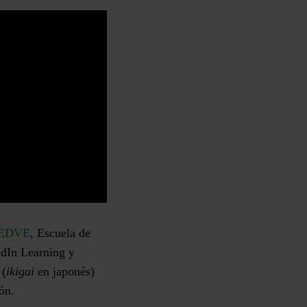
EDVE
, Escuela de
kedIn Learning y
 (
ikigai
en japonés)
ción.