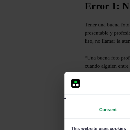
Error 1: N
Tener una buena foto 
presentable y profesi
liso, no llamar la at
“Una buena foto profe
cuando alguien entre 
Borja Castelar
Es importante no sub
enfocamos tanto en l
Consent
fotografía es un gran
propósito y visión. L
proyectar tu propuest
This website uses cookies