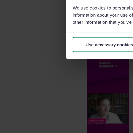
y atraerá más la atenc
We use cookies to personalis
information about your use of
other information that you’ve
Error 2: U
Use necessary cookies