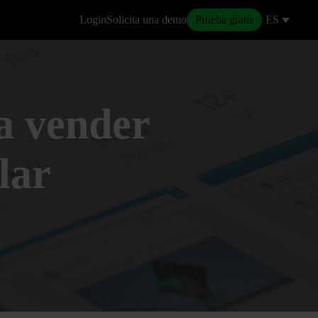
Login
Solicita una demo
Prueba gratis
ES
ra vender
lar