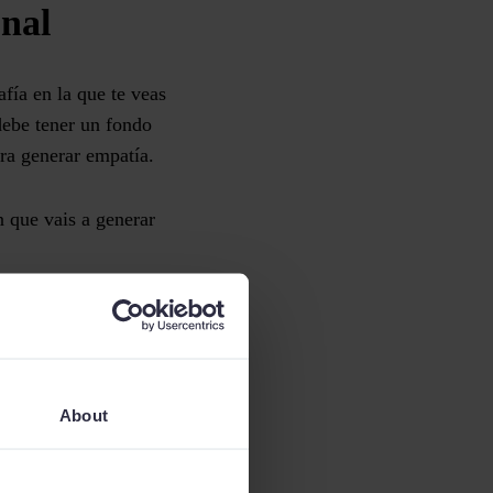
ional
fía en la que te veas
debe tener un fondo
 para generar empatía.
n que vais a generar
as veces nos
o. Sin embargo, esta
About
arca y comunicar tu
 tu empresa y
e verá más profesional