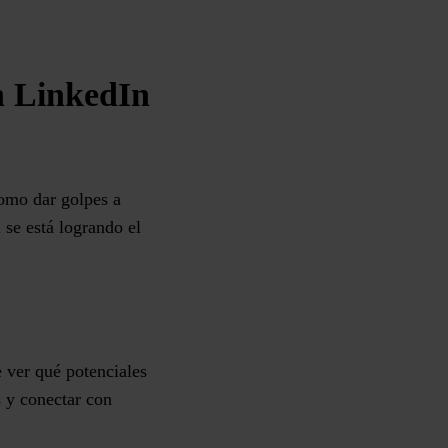
en LinkedIn
omo dar golpes a
 se está logrando el
e ver qué potenciales
s y conectar con