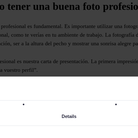
o tener una buena foto profes
profesional es fundamental. Es importante utilizar una fotogra
onal, como te verías en tu ambiente de trabajo. La fotografía 
ención, ser a la altura del pecho y mostrar una sonrisa alegre
sional es nuestra carta de presentación. La primera impresió
a vuestro perfil”.
estimar la importancia de la foto de fondo en LinkedIn. Much
a imagen de perfil que olvidamos la importancia de la de fond
Details
 escaparate para tu empresa y puede ayudar a posicionar tu m
o ideal es utilizar la imagen de fondo para mostrar el logo de
a de valor única o
elevator pitch
. De esta manera, tu perfil s