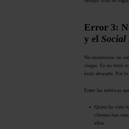
tiempo. Esto se logra
Error 3: N
y el
Social
No monitorear las mét
ciegas. Es un error c
éxito deseado. Por lo
Entre las métricas q
Quien ha visto t
clientes han ent
ellos.