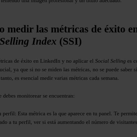
 teniendo una imagen profesional y un título adecuado.
o medir las métricas de éxito 
 Selling Index
(SSI)
ricas de éxito en LinkedIn y no aplicar el
Social Selling
es c
rucial, ya que si no se miden las métricas, no se puede saber si
 tanto, es esencial medir varias métricas cada semana.
ue debes monitorear se encuentran:
u perfil:
Esta métrica es la que aparece en tu panel. Te permit
rado a tu perfil, ver si está aumentando el número de visitante