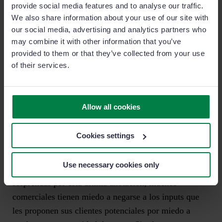
Estamos totalmente de acuerdo con ella.
Collen
provide social media features and to analyse our traffic.
Francis
nos afirma que el secreto para establecer y
We also share information about your use of our site with
mantener la credibilidad ante los ojos de nuestros
our social media, advertising and analytics partners who
may combine it with other information that you’ve
clientes es tan sencillo como no mentir nunca.
provided to them or that they’ve collected from your use
Tenemos que dominar el arte de la comunicación
of their services.
abierta y transparente, centrando nuestros esfuerzos en
crear una experiencia positiva. Sólo así nos ganaremos
nuestra confianza y optaremos a la fidelización de
Allow all cookies
nuestros clientes para toda la vida.
Cookies settings
En este sentido, existen dos consejos que seguro que
te serán de gran utilidad: no hagas propuestas que no
Use necessary cookies only
puedas cumplir y aprende a decir ‘no’. No te
sorprendas por esta última anotación, muchos
comerciales tienen miedo a negarse a los inputs que
les proponen sus clientes potenciales por miedo a