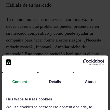
Háblale de su mercado
Tu reunión no es una mera visita corporativa. Le
debes advertir qué problemas pueden presentarse en
su mercado competitivo y cómo puede ayudar tu
compañía para hacer frente a estos riesgos. ¿Necesita
reducir costes? ¿Innovar? ¿Ampliar nicho de
mercado? Este toque de atención hará que tu cliente
potencial perciba tu oferta como una solución eficaz
dado que está fundada en una minuciosa y
personalizada investigación.
Consent
Details
About
Sé honesto
This website uses cookies
We use cookies to personalise content and ads, to