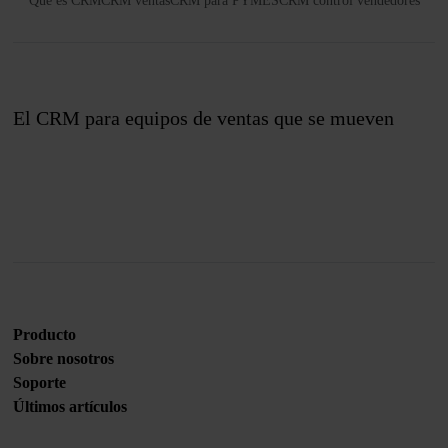
Qué es CRM
CRM ventas
CRM para PYMES
CRM control vendedores
El CRM para equipos de ventas que se mueven
Únete a nosotros
Producto
Sobre nosotros
Soporte
Últimos artículos