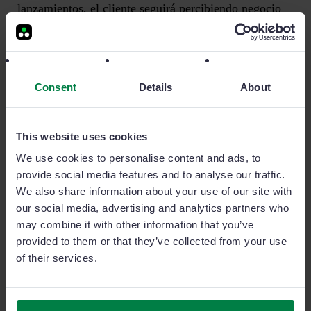
lanzamientos, el cliente seguirá percibiendo negocio
con nuestra forma de exponer y comunicar. Siempre,
acompañando con números nuestra argumentación,
para lo que solo necesitarás; papel, boligrafo y
calculadora.
Consent
Details
About
Cierre final.
Algunos vendedores profesionales
This website uses cookies
aún confunden la acción del cierre final con
We use cookies to personalise content and ads, to
cierre decisivo. Si volvemos al paso dos y tres, la
provide social media features and to analyse our traffic.
venta está cerrada. Es decir, cuando hemos
We also share information about your use of our site with
repasado las faltas hemos ido anotando
our social media, advertising and analytics partners who
cantidades y descuentos y hemos seguido
may combine it with other information that you’ve
provided to them or that they’ve collected from your use
avanzando, hasta llegar a la oferta o lanzamiento,
of their services.
las cuales también han sido anotadas y cerradas.
Entonces, ¿A qué nos referimos con el cierre de
la venta?