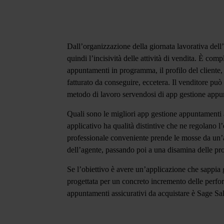
Dall’organizzazione della giornata lavorativa dell’
quindi l’incisività delle attività di vendita. È compl
appuntamenti in programma, il profilo del cliente, i
fatturato da conseguire, eccetera. Il venditore pu
metodo di lavoro servendosi di app gestione appun
Quali sono le migliori
app gestione appuntamenti a
applicativo ha qualità distintive che ne regolano l
professionale conveniente prende le mosse da un’a
dell’agente, passando poi a una disamina delle pr
Se l’obiettivo è avere un’applicazione che sappia 
progettata per un concreto incremento delle perfor
appuntamenti assicurativi da acquistare è
Sage Sa