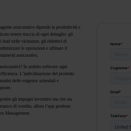
agente assicurativo dipende la produttività e
icato tenere traccia di ogni dettaglio: gli
 lead nelle vicinanze, gli obiettivi di
ò
ottimizzare le operazioni
e affinare il
tamenti assicurativi.
ssicurativi
? In ambito software ogni
’efficienza. L’individuazione del prodotto
nalisi delle esigenze aziendali e
oposte.
gestire gli impegni lavorativi ma che sia
mance di vendita, allora l’app gestione
les Management
.