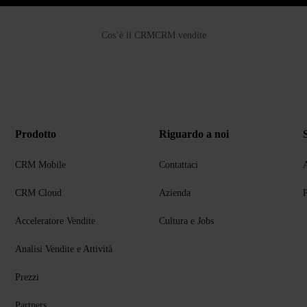
Cos’è il CRM
CRM vendite
Prodotto
Riguardo a noi
CRM Mobile
Contattaci
A
CRM Cloud
Azienda
P
Acceleratore Vendite
Cultura e Jobs
Analisi Vendite e Attività
Prezzi
Partners