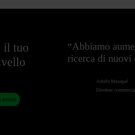
 il tuo
“Abbiamo aumen
ricerca di nuovi 
ivello
Adolfo Masagué
Direttore commerci
 gratuita