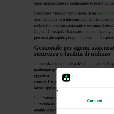
oneri amministrativi
e migliorando le performance i
Sage Sales Management dispone di un’
agenda co
calendario che va a integrarsi con tantissimi softw
mobile (tra le integrazioni native troviamo
SalesF
Zapier, Docusign
). Una risorsa per pianificare g
percorso più rapido per portare a termine il carico
Gestionale per agenti assicurat
sicurezza e facilità di utilizzo
L’acquisizione automatica dei dati da parte dell’a
qualunque genere. È anche una piattaforma in gra
oggettiva sulla produttività del team di vendita, con
contatti. Un
gestionale per intermediari assicurativ
lavoro
applicati e intervenire laddove vengono ril
Le informazioni conferite al sistema Sage Sales 
Consent
L’azienda ha ottenuto la
certificazione ISO 27001
qualità se ne va ad aggiungere un’altra essenziale 