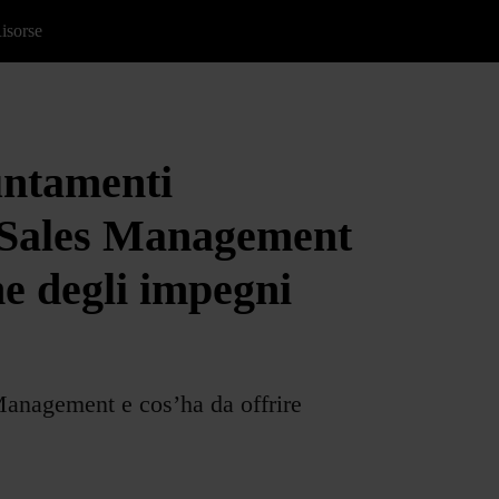
isorse
untamenti
e Sales Management
ne degli impegni
anagement e cos’ha da offrire