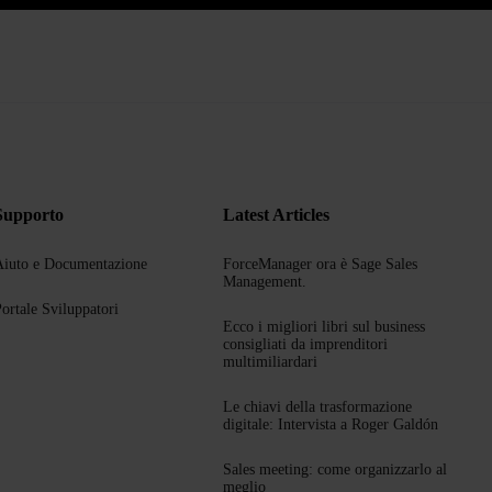
Supporto
Latest Articles
iuto e Documentazione
ForceManager ora è Sage Sales
Management.
ortale Sviluppatori
Ecco i migliori libri sul business
consigliati da imprenditori
multimiliardari
Le chiavi della trasformazione
digitale: Intervista a Roger Galdón
Sales meeting: come organizzarlo al
meglio