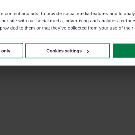
hiede all’utente specifiche competenze
e content and ads, to provide social media features and to analy
così, fin dal primo avvio, agire in un
 our site with our social media, advertising and analytics partn
ifficoltà.
 provided to them or that they’ve collected from your use of their
llenze internazionali
: Cemex, Assicurazioni
cietà clienti di Sage Sales Management.
 only
Cookies settings