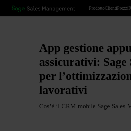
Prodotto
Clienti
Prezzi
R
App gestione app
assicurativi: Sag
per l’ottimizzazio
lavorativi
Cos’è il CRM mobile Sage Sales M