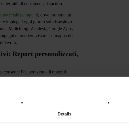
n termini di customer satisfaction.
mmerciale per agenti
, dove propone un
are impiegati ogni giorno sul dispositivo
orce, Mailchimp, Zendesk, Google Apps,
li impegni e prendere visione su mappa del
 di lavoro.
ivi: Report personalizzati,
pp consente l’elaborazione di report di
do di proporre una visione completa e
 dettagli circa le interazioni con clienti e
i
utile a comprendere i limiti dei
metodi di
evati margini di miglioramento.
Management saranno sempre al sicuro.
Details
relativa alla sicurezza dei dati. A queste
in ambito professionale: l’usabilità.