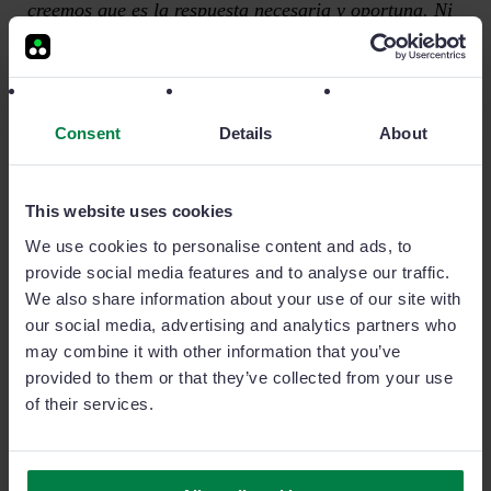
creemos que es la respuesta necesaria y oportuna. Ni
siquiera por miedo a perder algo, como una amistad o
un trabajo, porque lo que podemos perder a la larga
es mucho más importante: nuestros principios y
nuestra autoestima.
Consent
Details
About
Cuando actuamos alineándonos con nuestros valores
This website uses cookies
y defendiendo nuestra integridad, nos sentimos con la
We use cookies to personalise content and ads, to
confianza suficiente como para encarar todo lo que
provide social media features and to analyse our traffic.
venga. Nos hacemos más fuertes, y estamos más
We also share information about your use of our site with
preparados para la siguiente ocasión. Saber decir ‘no’
our social media, advertising and analytics partners who
cuando hace falta, hará que no solo los demás nos
may combine it with other information that you’ve
provided to them or that they’ve collected from your use
escuchen y nos respeten, sino que nos respetaremos
of their services.
también nosotros mismos. Y esa es la herramienta
más importante con la que podemos contar a la hora
de buscar nuestro éxito personal y superar las