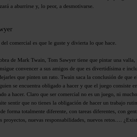
ará a aburrirse y, lo peor, a desmotivarse.
awyer
del comercial es que le guste y divierta lo que hace.
 obra de Mark Twain, Tom Sawyer tiene que pintar una valla, 
nsigue convencer a sus amigos de que es divertidísima e incl
jarles que pinten un rato. Twain saca la conclusión de que el
guien se encuentra obligado a hacer y que el juego consiste e
gado a hacer. Claro que ser comercial no es un juego, ni much
ite sentir que no tienes la obligación de hacer un trabajo ruti
de forma totalmente diferente, con tareas diferentes, con gente
os proyectos, nuevas responsabilidades, nuevos retos…. ¿Exis