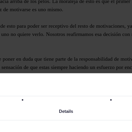
 hacia arriba de los pelos. La moraleja de esto es que el primer
az de motivarse es uno mismo
.
de esto para poder ser receptivo del resto de motivaciones, y
i uno no quiere verlo. Nosotros reafirmamos esa decisión con
e poner en duda que
tiene parte de la responsabilidad de moti
la sensación de que estas siempre haciendo un esfuerzo por en
, ya que eso es común entre todos los vendedores de éxito. La
dadero comercial debe ser la de no fallarse a uno mismo.
trabajo bien hecho
Details
vación de un comercial es sentir que hace un buen trabajo, y