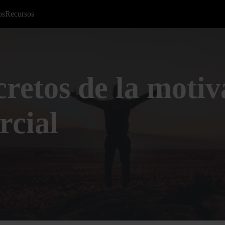
os
Recursos
cretos de la motiv
rcial