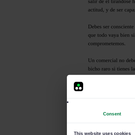
salir de él tirándose
actitud, y de
ser cap
Debes ser consciente 
que todo vaya bien s
comprometemos.
Un comercial no deb
bicho raro si tienes 
motivación de seguir
motivación de un ver
La sensación del 
Consent
La segunda gran moti
reconocido.
This website uses cookies