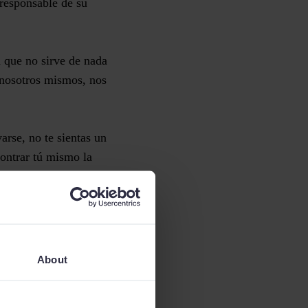
 responsable de su
a que no sirve de nada
 nosotros mismos, nos
varse
, no te sientas un
contrar tú mismo la
 primera gran
About
 que además éste sea