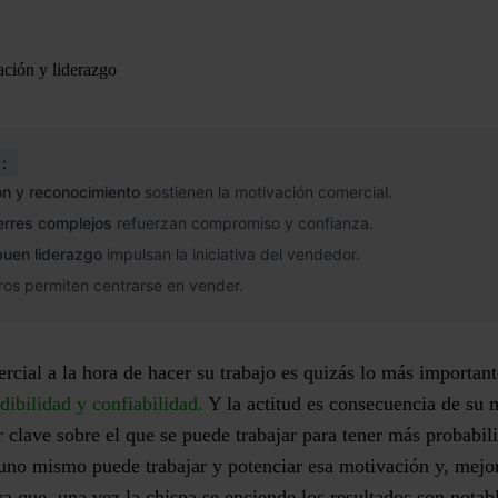
ción y liderazgo
:
n y reconocimiento
sostienen la motivación comercial.
ierres complejos
refuerzan compromiso y confianza.
uen liderazgo
impulsan la iniciativa del vendedor.
aros permiten centrarse en vender.
rcial a la hora de hacer su trabajo es quizás lo más important
dibilidad y confiabilidad.
Y la actitud es consecuencia de su 
or clave sobre el que se puede trabajar para tener más probabil
uno mismo puede trabajar y potenciar esa motivación y, mejor
 ya que, una vez la chispa se enciende los resultados son notab