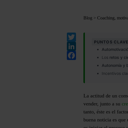
Blog
>
Coaching, motiva
Twitter
PUNTOS CLAVE
LinkedIn
Automotivació
Facebook
Los
retos y c
Autonomía y b
Incentivos cl
La actitud de un come
vender, junto a su
cre
tanto, éste es el fact
buena noticia es que 
es iniciar el proceso