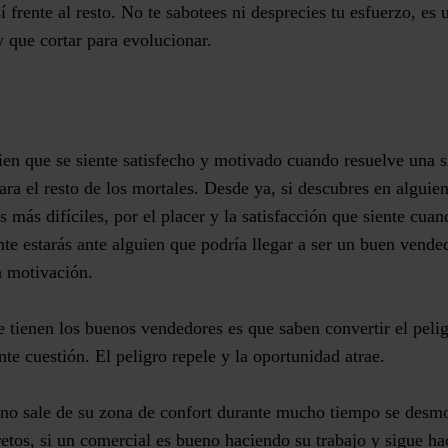
í frente al resto
. No te sabotees ni desprecies tu esfuerzo, es
 que cortar para evolucionar.
ien que se siente satisfecho y motivado cuando
resuelve una si
ra el resto de los mortales. Desde ya, si descubres en alguien
s más difíciles, por el placer y la satisfacción que siente cua
te estarás ante alguien que podría llegar a ser un buen vende
a motivación.
e tienen los buenos vendedores es que saben c
onvertir el peli
ante cuestión. El peligro repele y la oportunidad atrae.
o sale de su zona de confort durante mucho tiempo se desmo
retos, si un comercial es bueno haciendo su trabajo y sigue h